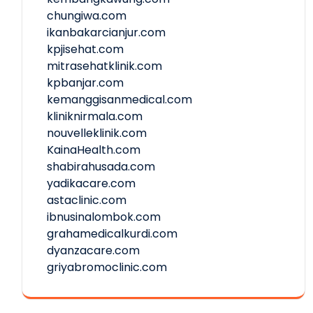
chungiwa.com
ikanbakarcianjur.com
kpjisehat.com
mitrasehatklinik.com
kpbanjar.com
kemanggisanmedical.com
kliniknirmala.com
nouvelleklinik.com
KainaHealth.com
shabirahusada.com
yadikacare.com
astaclinic.com
ibnusinalombok.com
grahamedicalkurdi.com
dyanzacare.com
griyabromoclinic.com