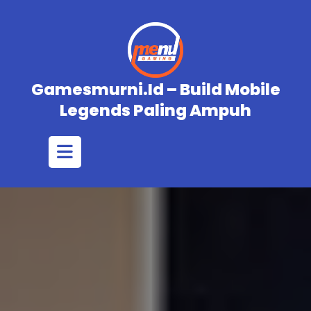
Skip
to
content
Gamesmurni.id – Build Mobile
Legends Paling Ampuh
Open
Button