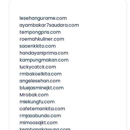
lesehangurame.com
ayambakar7saudara.com
tempongpns.com
roemahkuliner.com
saoenkkito.com
handayaniprima.com
kampungmakan.com
luckycatck.com
rmbakoelkita.com
angelesehan.com
bluejasminejkt.com
Mrobak.com
miekungfu.com
cafetemankita.com
rmjasabundo.com
mimoosajkt.com
kembangkawung.com