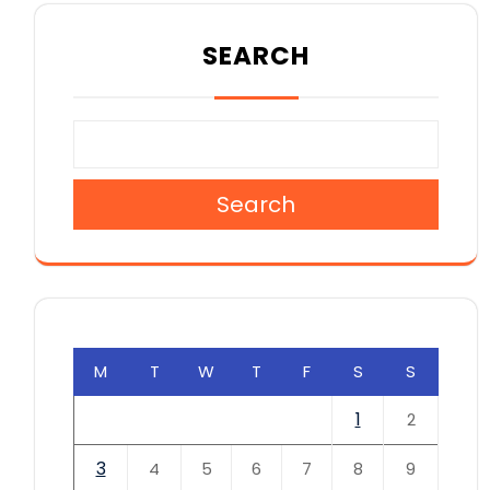
SEARCH
Search
M
T
W
T
F
S
S
1
2
3
4
5
6
7
8
9