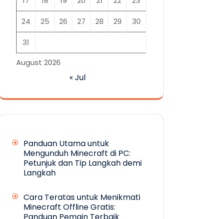
17
18
19
20
21
22
23
24
25
26
27
28
29
30
31
August 2026
« Jul
Panduan Utama untuk
Mengunduh Minecraft di PC:
Petunjuk dan Tip Langkah demi
Langkah
Cara Teratas untuk Menikmati
Minecraft Offline Gratis:
Panduan Pemain Terbaik