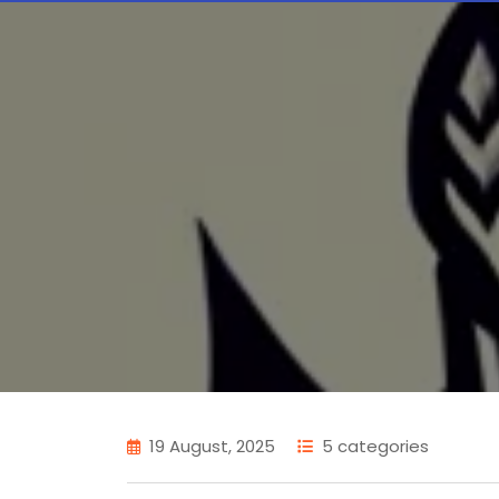
19 August, 2025
5 categories