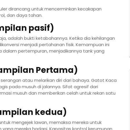
ler dirancang untuk mencerminkan kecakapan
ol, dan daya tahan.
pilan pasif)
a, adalah bukti ketabahannya. Ketika dia kehilangan
dikonversi menjadi pertahanan fisik. Kemampuan ini
a dalam pertempuran, menjadikannya tank yang
erampilan Pertama)
 serangan atau melarikan diri dari bahaya. Gatot Kaca
s pada musuh di jalannya. Sifat agresif dari
masi musuh dan memberikan celah untuk rekan satu
ampilan kedua)
ntuk mengejek lawan, memaksa mereka untuk
 yang mereka hadapi. Kapasitas kontrol kerumunan