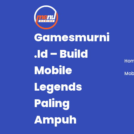
Skip
to
content
Gamesmurni
.id – Build
Ho
Mobile
Mob
Legends
Paling
Ampuh