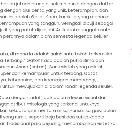
hatian jutaan orang di seluruh dunia dengan daftar
dengan alur cerita yang unik, keterampilan, dan
wan ini adalah Gatot Kaca, karakter yang menonjol
kemampuan yang tangguh. Seringkali dipuji sebagai
it yang patut dijelajahi. Artikel ini menggali asal -
n perannya dalam alam semesta legenda seluler
rata, di mana ia adalah salah satu tokoh terkemuka
ria Terbang,” Gatot Kaca adalah putra Bima dan
un Asura (setan). Garis silsilah yang unik ini
uper dan kemampuan untuk terbang. Gatot
nya, keberanian, dan kecakapan memerangi,
 untuk mewujudkan di dalam ranah legenda seluler.
aca dengan indah, baik dalam desain visual dan
an atribut mitologis yang terkenal untuknya.
kan kekuatan, sementara unsur -unsur surgawi dalam
l yang rumit, seperti baju besi dan tutup kepala
 tradisional para pejuang, menambahkan estetika