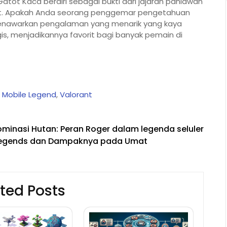
atot Kaca berdiri sebagai bukti dari jajaran pahlawan
. Apakah Anda seorang penggemar pengetahuan
enawarkan pengalaman yang menarik yang kaya
, menjadikannya favorit bagi banyak pemain di
,
Mobile Legend
,
Valorant
minasi Hutan: Peran Roger dalam legenda seluler
 Legends dan Dampaknya pada Umat
ted Posts