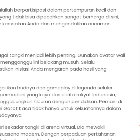
ailah berpartisipasi dalam pertempuran kecil dan
yang tidak bisa dipecahkan sangat berharga di sini,
r kerusakan Anda dan mengendalikan ancaman
ai tangki menjadi lebih penting. Gunakan avatar wali
 mengganggu lini belakang musuh. Selalu
ikan inisiasi Anda mengarah pada hasil yang
ai ikon budaya dan gameplay di legenda seluler.
rmadani yang kaya dari cerita rakyat Indonesia,
ggabungkan hiburan dengan pendidikan. Pemain di
mi Gatot Kaca tidak hanya untuk kekuatannya dalam
budayanya.
i sekadar tangki di arena virtual. Dia mewakili
m suasana modern. Dengan perpaduan pertahanan,