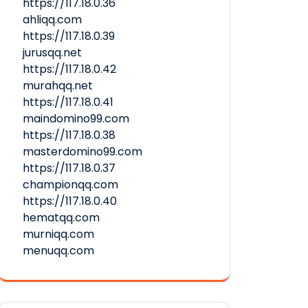
https://117.18.0.36
ahliqq.com
https://117.18.0.39
jurusqq.net
https://117.18.0.42
murahqq.net
https://117.18.0.41
maindomino99.com
https://117.18.0.38
masterdomino99.com
https://117.18.0.37
championqq.com
https://117.18.0.40
hematqq.com
murniqq.com
menuqq.com