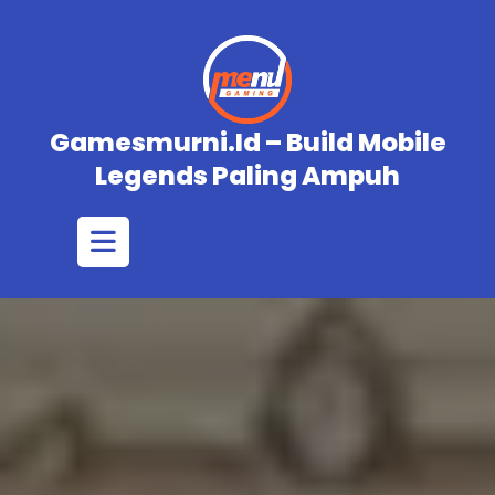
Skip
to
content
Gamesmurni.id – Build Mobile
Legends Paling Ampuh
Open
Button