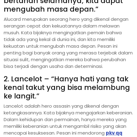
bertahan selamanya; kita dapat
mengubah masa depan.”
Alucard merupakan seorang hero yang dikenal dengan
serangan cepat dan kekuatannya dalam melawan
musuh. Kata bijaknya mengingatkan pemain bahwa
tidak ada yang kekal di dunia ini, dan kita memiliki
kekuatan untuk mengubah masa depan. Pesan ini
penting bagi banyak orang yang merasa terjebak dalam
situasi sulit, mengingatkan mereka bahwa perubahan
bisa terjadi dengan usaha dan determinasi.
2. Lancelot – “Hanya hati yang tak
kenal takut yang bisa melambung
ke langit.”
Lancelot adalah hero assasin yang dikenal dengan
ketangkasannya. Kata bijaknya mengajarkan keberanian.
Dalam kehidupan dan permainan, hanya mereka yang
memiliki keberanian untuk mengambil risiko yang akan
mencapai kesuksesan. Pesan ini mendorong
pkv qq