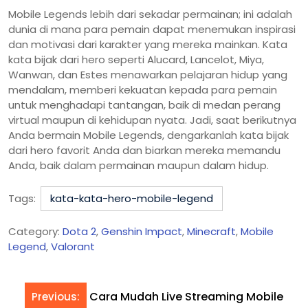
Mobile Legends lebih dari sekadar permainan; ini adalah
dunia di mana para pemain dapat menemukan inspirasi
dan motivasi dari karakter yang mereka mainkan. Kata
kata bijak dari hero seperti Alucard, Lancelot, Miya,
Wanwan, dan Estes menawarkan pelajaran hidup yang
mendalam, memberi kekuatan kepada para pemain
untuk menghadapi tantangan, baik di medan perang
virtual maupun di kehidupan nyata. Jadi, saat berikutnya
Anda bermain Mobile Legends, dengarkanlah kata bijak
dari hero favorit Anda dan biarkan mereka memandu
Anda, baik dalam permainan maupun dalam hidup.
Tags:
kata-kata-hero-mobile-legend
Category:
Dota 2
,
Genshin Impact
,
Minecraft
,
Mobile
Legend
,
Valorant
Cara Mudah Live Streaming Mobile
Previous: