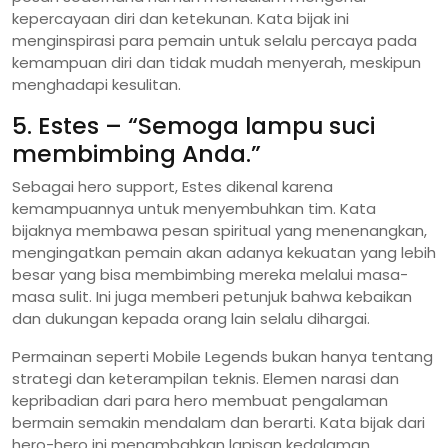
kepercayaan diri dan ketekunan. Kata bijak ini
menginspirasi para pemain untuk selalu percaya pada
kemampuan diri dan tidak mudah menyerah, meskipun
menghadapi kesulitan.
5. Estes – “Semoga lampu suci
membimbing Anda.”
Sebagai hero support, Estes dikenal karena
kemampuannya untuk menyembuhkan tim. Kata
bijaknya membawa pesan spiritual yang menenangkan,
mengingatkan pemain akan adanya kekuatan yang lebih
besar yang bisa membimbing mereka melalui masa-
masa sulit. Ini juga memberi petunjuk bahwa kebaikan
dan dukungan kepada orang lain selalu dihargai.
Permainan seperti Mobile Legends bukan hanya tentang
strategi dan keterampilan teknis. Elemen narasi dan
kepribadian dari para hero membuat pengalaman
bermain semakin mendalam dan berarti. Kata bijak dari
hero-hero ini menambahkan lapisan kedalaman,