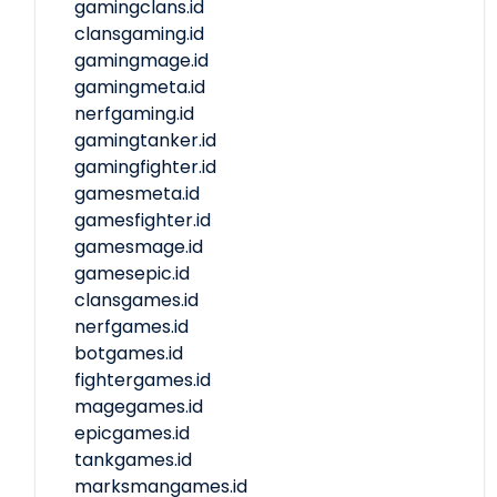
gamingclans.id
clansgaming.id
gamingmage.id
gamingmeta.id
nerfgaming.id
gamingtanker.id
gamingfighter.id
gamesmeta.id
gamesfighter.id
gamesmage.id
gamesepic.id
clansgames.id
nerfgames.id
botgames.id
fightergames.id
magegames.id
epicgames.id
tankgames.id
marksmangames.id