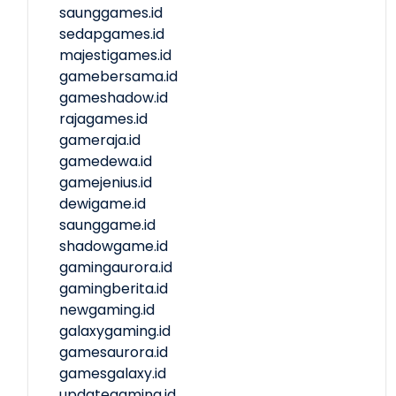
saunggames.id
sedapgames.id
majestigames.id
gamebersama.id
gameshadow.id
rajagames.id
gameraja.id
gamedewa.id
gamejenius.id
dewigame.id
saunggame.id
shadowgame.id
gamingaurora.id
gamingberita.id
newgaming.id
galaxygaming.id
gamesaurora.id
gamesgalaxy.id
updategaming.id