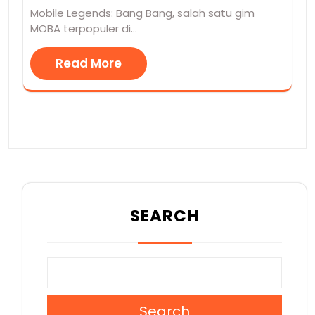
Mobile Legends: Bang Bang, salah satu gim
MOBA terpopuler di…
Read More
SEARCH
Search