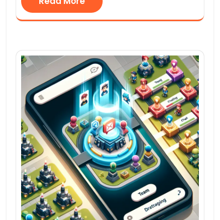
Read More