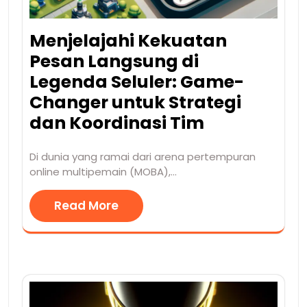
Menjelajahi Kekuatan
Pesan Langsung di
Legenda Seluler: Game-
Changer untuk Strategi
dan Koordinasi Tim
Di dunia yang ramai dari arena pertempuran
online multipemain (MOBA),…
Read More