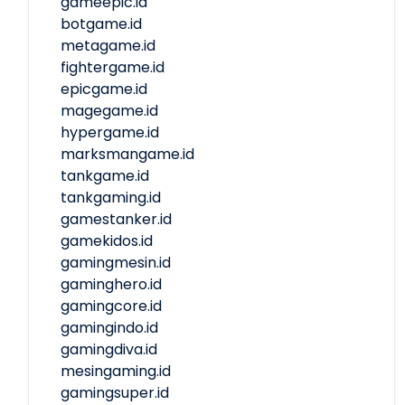
gameepic.id
botgame.id
metagame.id
fightergame.id
epicgame.id
magegame.id
hypergame.id
marksmangame.id
tankgame.id
tankgaming.id
gamestanker.id
gamekidos.id
gamingmesin.id
gaminghero.id
gamingcore.id
gamingindo.id
gamingdiva.id
mesingaming.id
gamingsuper.id