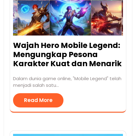
Wajah Hero Mobile Legend:
Mengungkap Pesona
Karakter Kuat dan Menarik
Dalam dunia game online, "Mobile Legend" telah
menjadi salah satu…
Read More