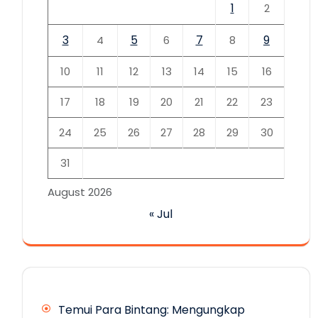
1
2
3
5
7
9
4
6
8
10
11
12
13
14
15
16
17
18
19
20
21
22
23
24
25
26
27
28
29
30
31
August 2026
« Jul
Temui Para Bintang: Mengungkap