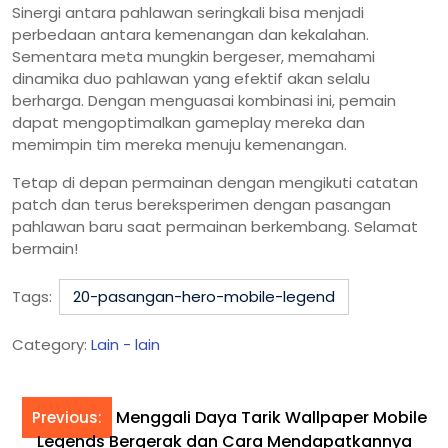
Sinergi antara pahlawan seringkali bisa menjadi
perbedaan antara kemenangan dan kekalahan.
Sementara meta mungkin bergeser, memahami
dinamika duo pahlawan yang efektif akan selalu
berharga. Dengan menguasai kombinasi ini, pemain
dapat mengoptimalkan gameplay mereka dan
memimpin tim mereka menuju kemenangan.
Tetap di depan permainan dengan mengikuti catatan
patch dan terus bereksperimen dengan pasangan
pahlawan baru saat permainan berkembang. Selamat
bermain!
Tags:
20-pasangan-hero-mobile-legend
Category:
Lain - lain
Menggali Daya Tarik Wallpaper Mobile
Previous:
Legends Bergerak dan Cara Mendapatkannya