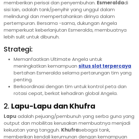
memberikan perisai dan penyembuhan.
Esmeralda
di
sisi lain, adalah tank/penyihir yang unggul dalam
melindungi dan mempertahankan dirinya dalam
pertempuran. Bersama -sama, dukungan Angela
memperkuat keberlanjutan Esmeralda, membuatnya
lebih sulit untuk dibunuh.
Strategi:
Memanfaatkan Ultimate Angela untuk
meningkatkan kemampuan
situs slot terpercaya
bertahan Esmeralda selama pertarungan tim yang
penting.
Berkoordinasi dengan tim untuk kontrol peta dan
rotasi cepat, berkat kehadiran global Angela.
2.
Lapu-Lapu dan Khufra
Lapu
adalah pejuang/pembunuh yang serba guna yang
output dan mobilitas kerusakan membuatnya menjadi
kekuatan yang tangguh.
Khufra
sebagai tank,
memberikan kendali kerumunan dengan kemampuan