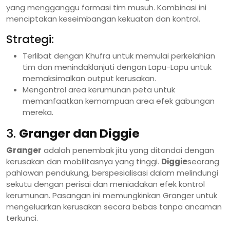
yang mengganggu formasi tim musuh. Kombinasi ini
menciptakan keseimbangan kekuatan dan kontrol.
Strategi:
Terlibat dengan Khufra untuk memulai perkelahian
tim dan menindaklanjuti dengan Lapu-Lapu untuk
memaksimalkan output kerusakan.
Mengontrol area kerumunan peta untuk
memanfaatkan kemampuan area efek gabungan
mereka.
3.
Granger dan Diggie
Granger
adalah penembak jitu yang ditandai dengan
kerusakan dan mobilitasnya yang tinggi.
Diggie
seorang
pahlawan pendukung, berspesialisasi dalam melindungi
sekutu dengan perisai dan meniadakan efek kontrol
kerumunan. Pasangan ini memungkinkan Granger untuk
mengeluarkan kerusakan secara bebas tanpa ancaman
terkunci.