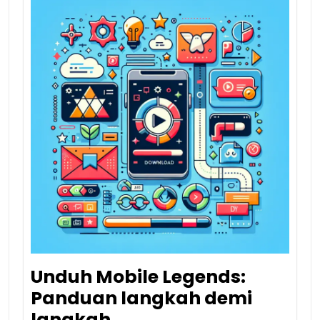
Unduh Mobile Legends:
Panduan langkah demi
langkah