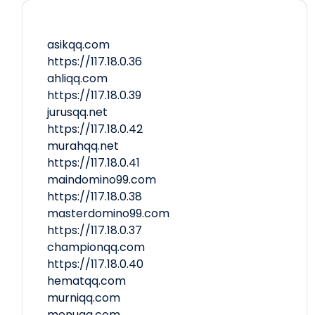
asikqq.com
https://117.18.0.36
ahliqq.com
https://117.18.0.39
jurusqq.net
https://117.18.0.42
murahqq.net
https://117.18.0.41
maindomino99.com
https://117.18.0.38
masterdomino99.com
https://117.18.0.37
championqq.com
https://117.18.0.40
hematqq.com
murniqq.com
menuqq.com