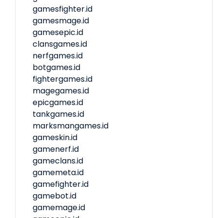
gamesfighter.id
gamesmage.id
gamesepic.id
clansgames.id
nerfgames.id
botgames.id
fightergames.id
magegames.id
epicgames.id
tankgames.id
marksmangames.id
gameskin.id
gamenerf.id
gameclans.id
gamemeta.id
gamefighter.id
gamebot.id
gamemage.id