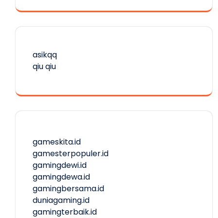
asikqq
qiu qiu
gameskita.id
gamesterpopuler.id
gamingdewi.id
gamingdewa.id
gamingbersama.id
duniagaming.id
gamingterbaik.id