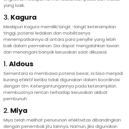
yang baik.
3.
Kagura
Meskipun Kagura memiliki langit -langit keterampilan
tinggi, potensi ledakan dan mobilitasnya
menempatkannya di antara para penyihir yang lebih
baik dalam permainan. Dia dapat mengalahkan lawan
dan menangani banyak kerusakan saat dikuasai.
1.
Aldous
Sementara ia membawa potensi besar, ia bisa menjadi
kurang efektif ketika tidak digunakan dalam koordinasi
dengan tim. Ketergantungannya pada keterampilan
membuatnya rentan terhadap kerusakan akibat
pembunuh.
2.
Miya
Miya telah melihat penurunan efektivitas dibandingkan
dengan penembak jitu lainnya. Namun, jika digunakan