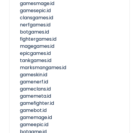
gamesmage.id
gamesepic.id
clansgames.id
nerfgames.id
botgames.id
fightergames.id
magegames.id
epicgames.id
tankgames.id
marksmangames.id
gameskin.id
gamenerf.id
gameclans.id
gamemeta.id
gamefighter.id
gamebot.id
gamemage.id
gameepic.id
botgame.id