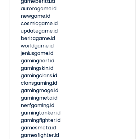
gameberita.id
auroragame.id
newgame.id
cosmicgame.id
updategame.id
beritagame.id
worldgame.id
jeniusgame.id
gamingnerf.id
gamingskin.id
gamingclans.id
clansgaming.id
gamingmage.id
gamingmeta.id
nerfgaming.id
gamingtanker.id
gamingfighter.id
gamesmeta.id
gamesfighter.id