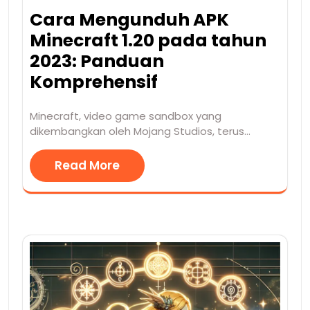
Cara Mengunduh APK
Minecraft 1.20 pada tahun
2023: Panduan
Komprehensif
Minecraft, video game sandbox yang
dikembangkan oleh Mojang Studios, terus…
Read More