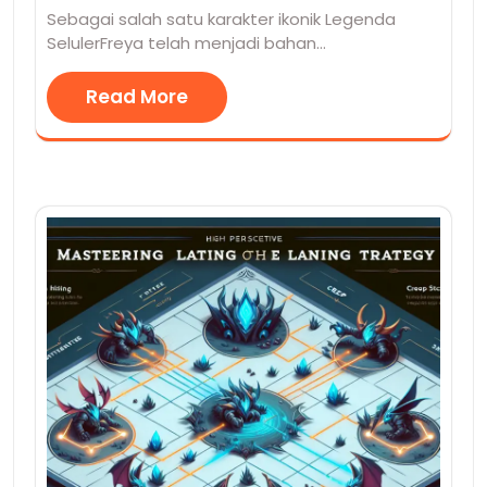
Sebagai salah satu karakter ikonik Legenda
SelulerFreya telah menjadi bahan…
Read More