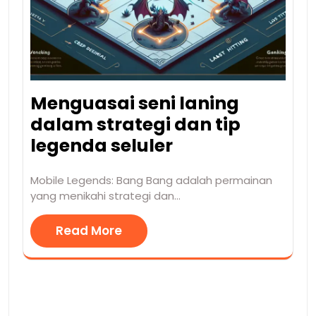
Menguasai seni laning
dalam strategi dan tip
legenda seluler
Mobile Legends: Bang Bang adalah permainan
yang menikahi strategi dan…
Read More