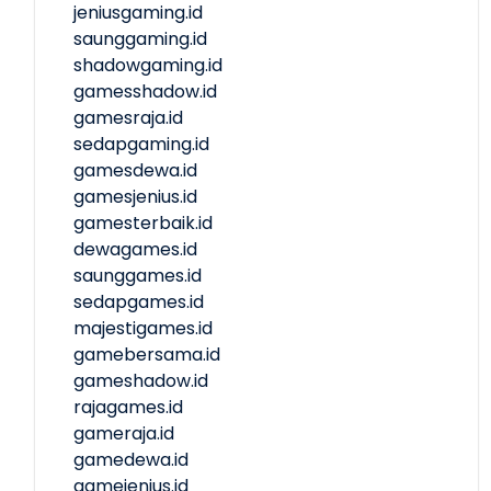
jeniusgaming.id
saunggaming.id
shadowgaming.id
gamesshadow.id
gamesraja.id
sedapgaming.id
gamesdewa.id
gamesjenius.id
gamesterbaik.id
dewagames.id
saunggames.id
sedapgames.id
majestigames.id
gamebersama.id
gameshadow.id
rajagames.id
gameraja.id
gamedewa.id
gamejenius.id