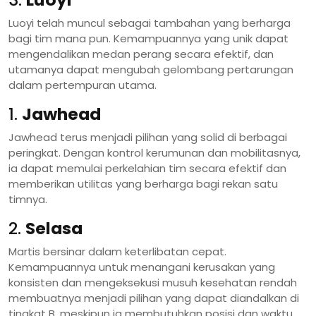
Luoyi telah muncul sebagai tambahan yang berharga
bagi tim mana pun. Kemampuannya yang unik dapat
mengendalikan medan perang secara efektif, dan
utamanya dapat mengubah gelombang pertarungan
dalam pertempuran utama.
1.
Jawhead
Jawhead terus menjadi pilihan yang solid di berbagai
peringkat. Dengan kontrol kerumunan dan mobilitasnya,
ia dapat memulai perkelahian tim secara efektif dan
memberikan utilitas yang berharga bagi rekan satu
timnya.
2.
Selasa
Martis bersinar dalam keterlibatan cepat.
Kemampuannya untuk menangani kerusakan yang
konsisten dan mengeksekusi musuh kesehatan rendah
membuatnya menjadi pilihan yang dapat diandalkan di
tingkat B, meskipun ia membutuhkan posisi dan waktu