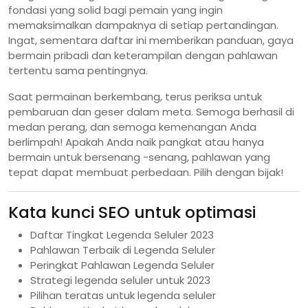
fondasi yang solid bagi pemain yang ingin
memaksimalkan dampaknya di setiap pertandingan.
Ingat, sementara daftar ini memberikan panduan, gaya
bermain pribadi dan keterampilan dengan pahlawan
tertentu sama pentingnya.
Saat permainan berkembang, terus periksa untuk
pembaruan dan geser dalam meta. Semoga berhasil di
medan perang, dan semoga kemenangan Anda
berlimpah! Apakah Anda naik pangkat atau hanya
bermain untuk bersenang -senang, pahlawan yang
tepat dapat membuat perbedaan. Pilih dengan bijak!
Kata kunci SEO untuk optimasi
Daftar Tingkat Legenda Seluler 2023
Pahlawan Terbaik di Legenda Seluler
Peringkat Pahlawan Legenda Seluler
Strategi legenda seluler untuk 2023
Pilihan teratas untuk legenda seluler