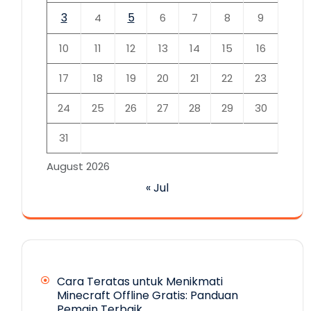
3
5
4
6
7
8
9
10
11
12
13
14
15
16
17
18
19
20
21
22
23
24
25
26
27
28
29
30
31
August 2026
« Jul
Cara Teratas untuk Menikmati
Minecraft Offline Gratis: Panduan
Pemain Terbaik