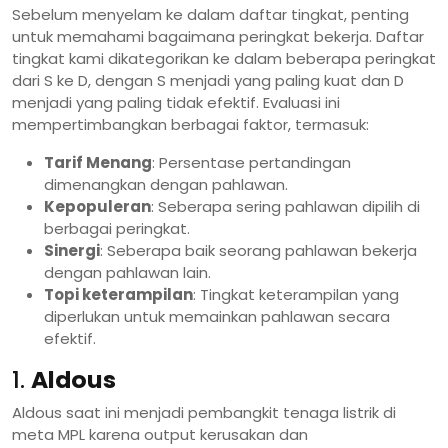
Sebelum menyelam ke dalam daftar tingkat, penting
untuk memahami bagaimana peringkat bekerja. Daftar
tingkat kami dikategorikan ke dalam beberapa peringkat
dari S ke D, dengan S menjadi yang paling kuat dan D
menjadi yang paling tidak efektif. Evaluasi ini
mempertimbangkan berbagai faktor, termasuk:
Tarif Menang
: Persentase pertandingan
dimenangkan dengan pahlawan.
Kepopuleran
: Seberapa sering pahlawan dipilih di
berbagai peringkat.
Sinergi
: Seberapa baik seorang pahlawan bekerja
dengan pahlawan lain.
Topi keterampilan
: Tingkat keterampilan yang
diperlukan untuk memainkan pahlawan secara
efektif.
1.
Aldous
Aldous saat ini menjadi pembangkit tenaga listrik di
meta MPL karena output kerusakan dan