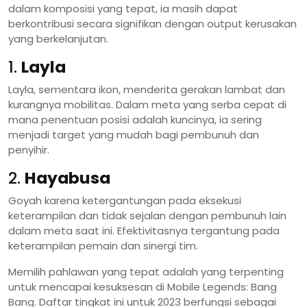
dalam komposisi yang tepat, ia masih dapat
berkontribusi secara signifikan dengan output kerusakan
yang berkelanjutan.
1.
Layla
Layla, sementara ikon, menderita gerakan lambat dan
kurangnya mobilitas. Dalam meta yang serba cepat di
mana penentuan posisi adalah kuncinya, ia sering
menjadi target yang mudah bagi pembunuh dan
penyihir.
2.
Hayabusa
Goyah karena ketergantungan pada eksekusi
keterampilan dan tidak sejalan dengan pembunuh lain
dalam meta saat ini. Efektivitasnya tergantung pada
keterampilan pemain dan sinergi tim.
Memilih pahlawan yang tepat adalah yang terpenting
untuk mencapai kesuksesan di Mobile Legends: Bang
Bang. Daftar tingkat ini untuk 2023 berfungsi sebagai