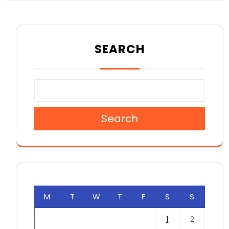
SEARCH
Search
M
T
W
T
F
S
S
1
2