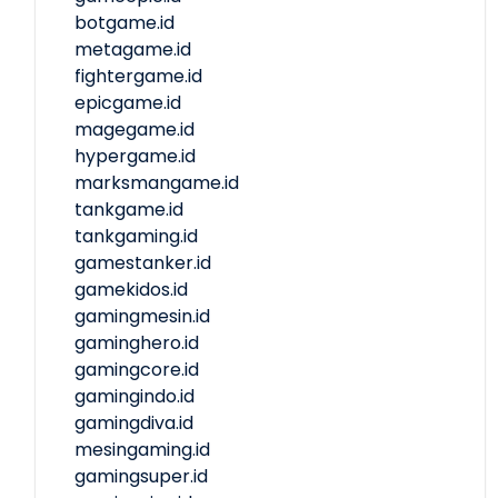
botgame.id
metagame.id
fightergame.id
epicgame.id
magegame.id
hypergame.id
marksmangame.id
tankgame.id
tankgaming.id
gamestanker.id
gamekidos.id
gamingmesin.id
gaminghero.id
gamingcore.id
gamingindo.id
gamingdiva.id
mesingaming.id
gamingsuper.id