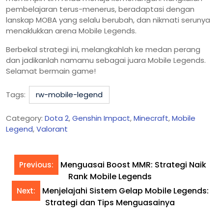
pembelajaran terus-menerus, beradaptasi dengan
lanskap MOBA yang selalu berubah, dan nikmati serunya
menaklukkan arena Mobile Legends.
Berbekal strategi ini, melangkahlah ke medan perang
dan jadikanlah namamu sebagai juara Mobile Legends.
Selamat bermain game!
Tags:
rw-mobile-legend
Category:
Dota 2
,
Genshin Impact
,
Minecraft
,
Mobile
Legend
,
Valorant
Menguasai Boost MMR: Strategi Naik
Previous:
Rank Mobile Legends
Menjelajahi Sistem Gelap Mobile Legends:
Next:
Strategi dan Tips Menguasainya