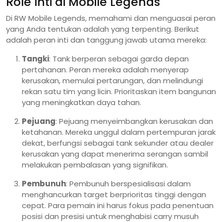
Role Inti di Mobile Legends
Di RW Mobile Legends, memahami dan menguasai peran
yang Anda tentukan adalah yang terpenting. Berikut
adalah peran inti dan tanggung jawab utama mereka:
Tangki
: Tank berperan sebagai garda depan
pertahanan. Peran mereka adalah menyerap
kerusakan, memulai pertarungan, dan melindungi
rekan satu tim yang licin. Prioritaskan item bangunan
yang meningkatkan daya tahan.
Pejuang
: Pejuang menyeimbangkan kerusakan dan
ketahanan. Mereka unggul dalam pertempuran jarak
dekat, berfungsi sebagai tank sekunder atau dealer
kerusakan yang dapat menerima serangan sambil
melakukan pembalasan yang signifikan.
Pembunuh
: Pembunuh berspesialisasi dalam
menghancurkan target berprioritas tinggi dengan
cepat. Para pemain ini harus fokus pada penentuan
posisi dan presisi untuk menghabisi carry musuh