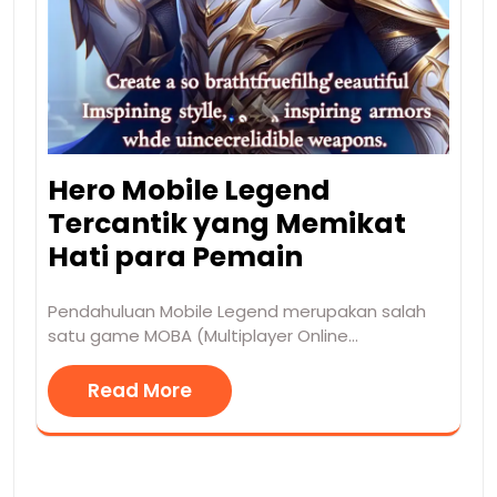
Hero Mobile Legend
Tercantik yang Memikat
Hati para Pemain
Pendahuluan Mobile Legend merupakan salah
satu game MOBA (Multiplayer Online…
Read More