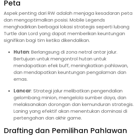
Peta
Aspek penting dari RW adalah menjaga kesadaran peta
dan mengoptimalkan posisi. Mobile Legends
menghadirkan berbagai lokasi strategis seperti lubang
Turtle dan Lord yang dapat memberikan keuntungan
signifikan bagi tim ketika dikendalikan.
Hutan
: Berlangsung di zona netral antar jalur.
Bertujuan untuk mengontrol hutan untuk
mendapatkan efek buff, meningkatkan pahlawan,
dan mendapatkan keuntungan pengalaman dan
emas.
Lancar
: Strategi jalur melibatkan pengendalian
gelombang minion, mengelola sumber daya, dan
melaksanakan dorongan dan kemunduran strategis.
Laning yang efektif akan menentukan dominasi di
pertengahan dan akhir game.
Drafting dan Pemilihan Pahlawan