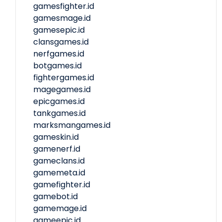
gamesfighter.id
gamesmage.id
gamesepic.id
clansgames.id
nerfgames.id
botgames.id
fightergames.id
magegames.id
epicgames.id
tankgames.id
marksmangames.id
gameskin.id
gamenerf.id
gameclans.id
gamemeta.id
gamefighter.id
gamebot.id
gamemage.id
gameepic.id