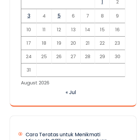
1
2
3
5
4
6
7
8
9
10
11
12
13
14
15
16
17
18
19
20
21
22
23
24
25
26
27
28
29
30
31
August 2026
« Jul
Cara Teratas untuk Menikmati