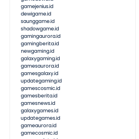
gamejenius.id
dewigame.id
saunggame.id
shadowgame.id
gamingaurora.id
gamingberita.id
newgaming.id
galaxygaming.id
gamesaurora.id
gamesgalaxy.id
updategaming.id
gamescosmic.id
gamesberita.id
gamesnews.id
galaxygames.id
updategames.id
gameaurora.id
gamecosmic.id