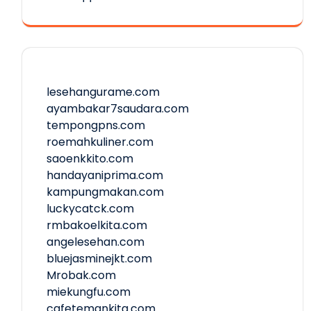
lesehangurame.com
ayambakar7saudara.com
tempongpns.com
roemahkuliner.com
saoenkkito.com
handayaniprima.com
kampungmakan.com
luckycatck.com
rmbakoelkita.com
angelesehan.com
bluejasminejkt.com
Mrobak.com
miekungfu.com
cafetemankita.com