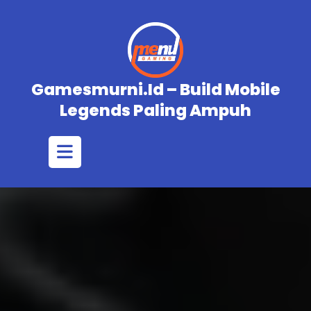
Skip
to
content
Gamesmurni.id – Build Mobile
Legends Paling Ampuh
Open
Button