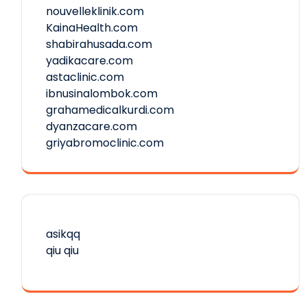
nouvelleklinik.com
KainaHealth.com
shabirahusada.com
yadikacare.com
astaclinic.com
ibnusinalombok.com
grahamedicalkurdi.com
dyanzacare.com
griyabromoclinic.com
asikqq
qiu qiu