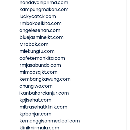
handayaniprima.com
kampungmakan.com
luckycatck.com
rmbakoelkita.com
angelesehan.com
bluejasminejkt.com
Mrobak.com
miekungfu.com
cafetemankita.com
rmjasabundo.com
mimoosajkt.com
kembangkawung.com
chungiwa.com
ikanbakarcianjur.com
kpjisehat.com
mitrasehatklinik.com
kpbanjar.com
kemanggisanmedical.com
kliniknirmala.com