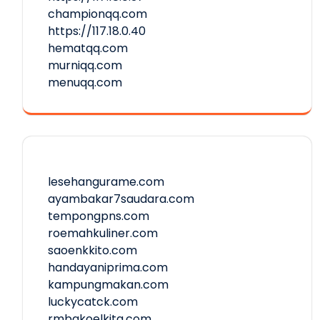
championqq.com
https://117.18.0.40
hematqq.com
murniqq.com
menuqq.com
lesehangurame.com
ayambakar7saudara.com
tempongpns.com
roemahkuliner.com
saoenkkito.com
handayaniprima.com
kampungmakan.com
luckycatck.com
rmbakoelkita.com