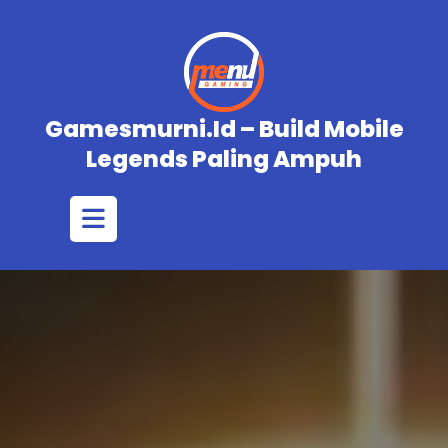
Skip
to
content
Gamesmurni.id – Build Mobile
Legends Paling Ampuh
Open
Button