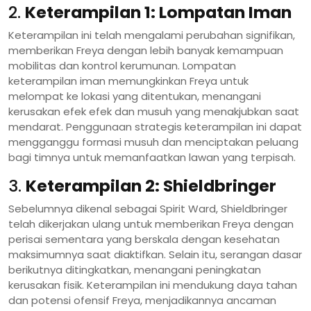
2.
Keterampilan 1: Lompatan Iman
Keterampilan ini telah mengalami perubahan signifikan,
memberikan Freya dengan lebih banyak kemampuan
mobilitas dan kontrol kerumunan. Lompatan
keterampilan iman memungkinkan Freya untuk
melompat ke lokasi yang ditentukan, menangani
kerusakan efek efek dan musuh yang menakjubkan saat
mendarat. Penggunaan strategis keterampilan ini dapat
mengganggu formasi musuh dan menciptakan peluang
bagi timnya untuk memanfaatkan lawan yang terpisah.
3.
Keterampilan 2: Shieldbringer
Sebelumnya dikenal sebagai Spirit Ward, Shieldbringer
telah dikerjakan ulang untuk memberikan Freya dengan
perisai sementara yang berskala dengan kesehatan
maksimumnya saat diaktifkan. Selain itu, serangan dasar
berikutnya ditingkatkan, menangani peningkatan
kerusakan fisik. Keterampilan ini mendukung daya tahan
dan potensi ofensif Freya, menjadikannya ancaman