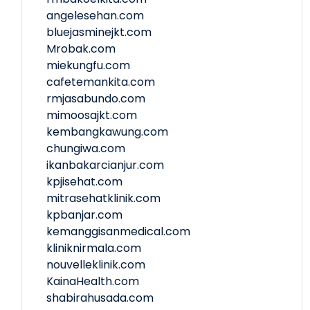
angelesehan.com
bluejasminejkt.com
Mrobak.com
miekungfu.com
cafetemankita.com
rmjasabundo.com
mimoosajkt.com
kembangkawung.com
chungiwa.com
ikanbakarcianjur.com
kpjisehat.com
mitrasehatklinik.com
kpbanjar.com
kemanggisanmedical.com
kliniknirmala.com
nouvelleklinik.com
KainaHealth.com
shabirahusada.com