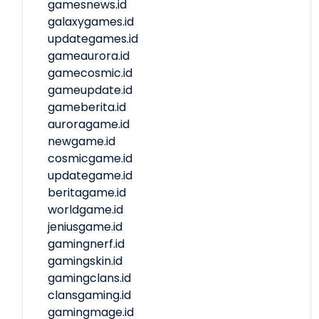
gamesnews.id
galaxygames.id
updategames.id
gameaurora.id
gamecosmic.id
gameupdate.id
gameberita.id
auroragame.id
newgame.id
cosmicgame.id
updategame.id
beritagame.id
worldgame.id
jeniusgame.id
gamingnerf.id
gamingskin.id
gamingclans.id
clansgaming.id
gamingmage.id