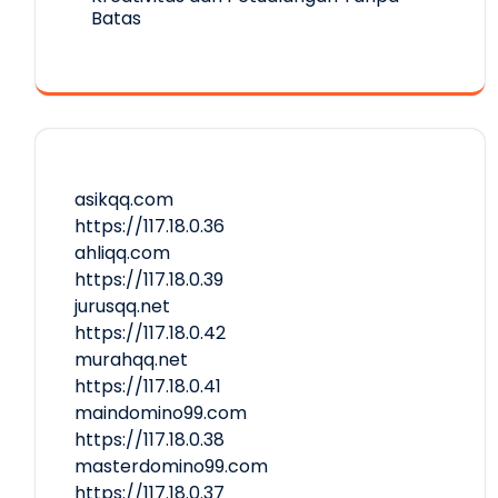
Batas
asikqq.com
https://117.18.0.36
ahliqq.com
https://117.18.0.39
jurusqq.net
https://117.18.0.42
murahqq.net
https://117.18.0.41
maindomino99.com
https://117.18.0.38
masterdomino99.com
https://117.18.0.37