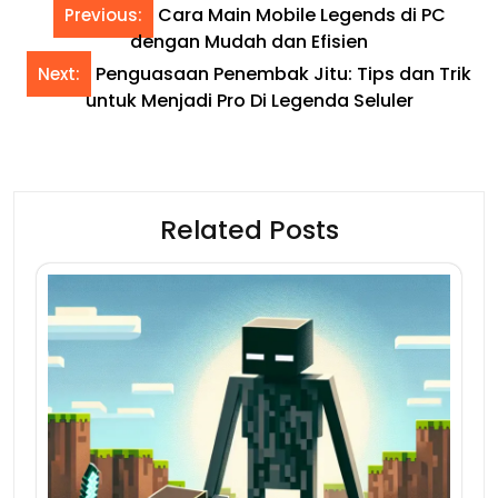
Cara Main Mobile Legends di PC
Previous:
dengan Mudah dan Efisien
Penguasaan Penembak Jitu: Tips dan Trik
Next:
untuk Menjadi Pro Di Legenda Seluler
Related Posts