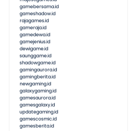
gamebersama.id
gameshadow.id
rajagames.id
gameraja.id
gamedewa.id
gamejenius.id
dewigame.id
saunggame.id
shadowgame.id
gamingaurora.id
gamingberita.id
newgaming.id
galaxygaming.id
gamesaurora.id
gamesgalaxy.id
updategaming.id
gamescosmic.id
gamesberita.id