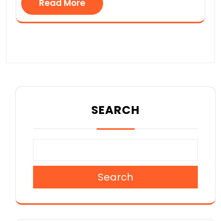
Read More
SEARCH
Search