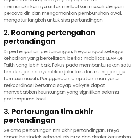
memungkinkannya untuk melibatkan musuh dengan
percaya diri dan mengamankan pembunuhan awal,
mengatur langkah untuk sisa pertandingan.
2.
Roaming pertengahan
pertandingan
Di pertengahan pertandingan, Freya unggul sebagai
kehadiran yang berkeliaran, berkat mobilitas LEAP OF
Faith yang lebih baik. Fokus pada membantu rekan satu
tim dengan menyerahkan jalur lain dan mengganggu
formasi musuh. Penggunaan lompatan iman yang
terkoordinasi bersama sayap Valkyrie dapat
menyebabkan keuntungan yang signifikan selama
pertempuran kecil.
3.
Pertarungan tim akhir
pertandingan
Selama pertarungan tim akhir pertandingan, Freya
dapat bertindak sebagai inisiator dan dealer kerusakan.