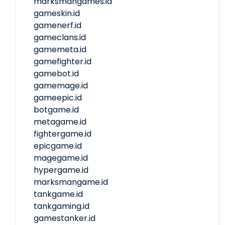
marksmangames.id
gameskin.id
gamenerf.id
gameclans.id
gamemeta.id
gamefighter.id
gamebot.id
gamemage.id
gameepic.id
botgame.id
metagame.id
fightergame.id
epicgame.id
magegame.id
hypergame.id
marksmangame.id
tankgame.id
tankgaming.id
gamestanker.id