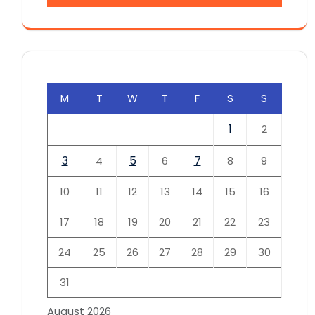
M
T
W
T
F
S
S
1
2
3
5
7
4
6
8
9
10
11
12
13
14
15
16
17
18
19
20
21
22
23
24
25
26
27
28
29
30
31
August 2026