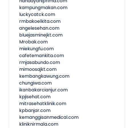
handayaniprima.com
kampungmakan.com
luckycatck.com
rmbakoelkita.com
angelesehan.com
bluejasminejkt.com
Mrobak.com
miekungfu.com
cafetemankita.com
rmjasabundo.com
mimoosajkt.com
kembangkawung.com
chungiwa.com
ikanbakarcianjur.com
kpjisehat.com
mitrasehatklinik.com
kpbanjar.com
kemanggisanmedical.com
kliniknirmala.com