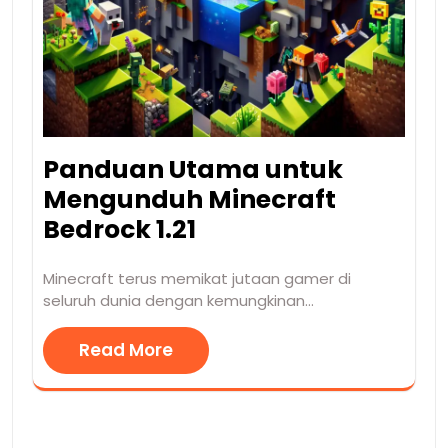
Panduan Utama untuk
Mengunduh Minecraft
Bedrock 1.21
Minecraft terus memikat jutaan gamer di
seluruh dunia dengan kemungkinan…
Read More