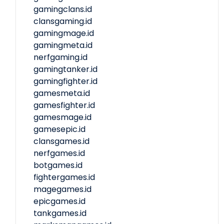
gamingclans.id
clansgaming.id
gamingmage.id
gamingmeta.id
nerfgaming.id
gamingtanker.id
gamingfighter.id
gamesmeta.id
gamesfighter.id
gamesmage.id
gamesepic.id
clansgames.id
nerfgames.id
botgames.id
fightergames.id
magegames.id
epicgames.id
tankgames.id