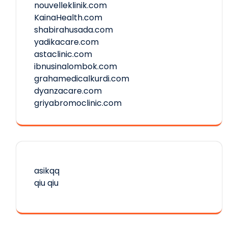
nouvelleklinik.com
KainaHealth.com
shabirahusada.com
yadikacare.com
astaclinic.com
ibnusinalombok.com
grahamedicalkurdi.com
dyanzacare.com
griyabromoclinic.com
asikqq
qiu qiu