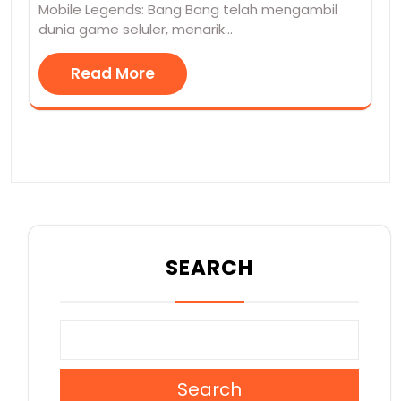
Mobile Legends: Bang Bang telah mengambil
dunia game seluler, menarik…
Read More
SEARCH
Search