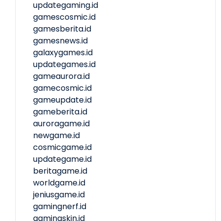
updategaming.id
gamescosmic.id
gamesberita.id
gamesnews.id
galaxygames.id
updategames.id
gameaurora.id
gamecosmic.id
gameupdate.id
gameberita.id
auroragame.id
newgame.id
cosmicgame.id
updategame.id
beritagame.id
worldgame.id
jeniusgame.id
gamingnerf.id
gamingskin.id