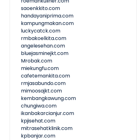
roemahkuliner.com
saoenkkito.com
handayaniprima.com
kampungmakan.com
luckycatck.com
rmbakoelkita.com
angelesehan.com
bluejasminejkt.com
Mrobak.com
miekungfu.com
cafetemankita.com
rmjasabundo.com
mimoosajkt.com
kembangkawung.com
chungiwa.com
ikanbakarcianjur.com
kpjisehat.com
mitrasehatklinik.com
kpbanjar.com