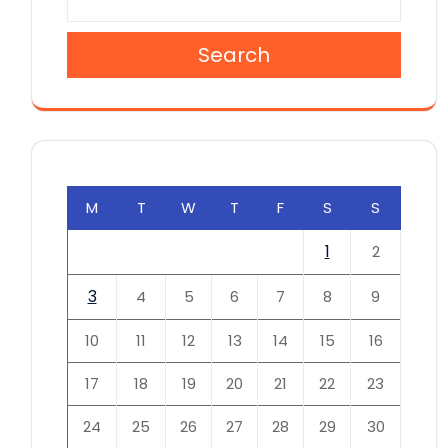
Search
M
T
W
T
F
S
S
1
2
3
4
5
6
7
8
9
10
11
12
13
14
15
16
17
18
19
20
21
22
23
24
25
26
27
28
29
30