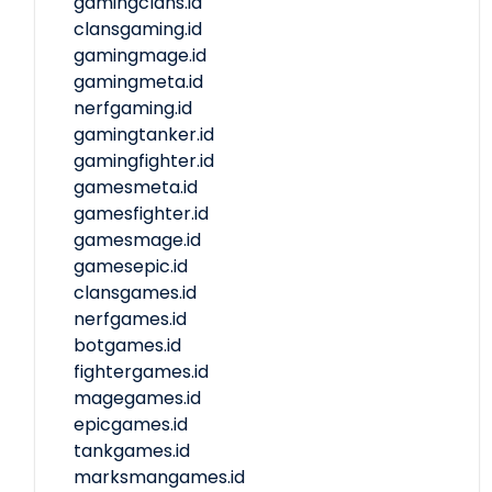
gamingclans.id
clansgaming.id
gamingmage.id
gamingmeta.id
nerfgaming.id
gamingtanker.id
gamingfighter.id
gamesmeta.id
gamesfighter.id
gamesmage.id
gamesepic.id
clansgames.id
nerfgames.id
botgames.id
fightergames.id
magegames.id
epicgames.id
tankgames.id
marksmangames.id