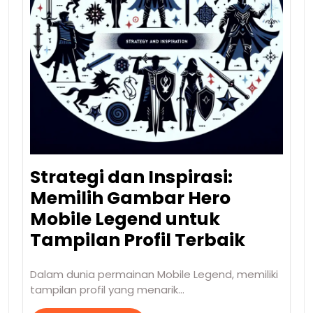
Strategi dan Inspirasi:
Memilih Gambar Hero
Mobile Legend untuk
Tampilan Profil Terbaik
Dalam dunia permainan Mobile Legend, memiliki
tampilan profil yang menarik…