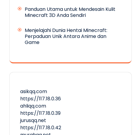
Panduan Utama untuk Mendesain Kulit
Minecraft 3D Anda Sendiri
Menjelajahi Dunia Hentai Minecraft:
Perpaduan Unik Antara Anime dan
Game
asikqq.com
https://117.18.0.36
ahliqq.com
https://117.18.0.39
jurusqq.net
https://117.18.0.42
murahqq.net