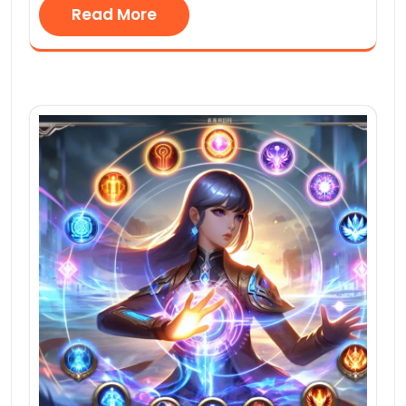
Read More