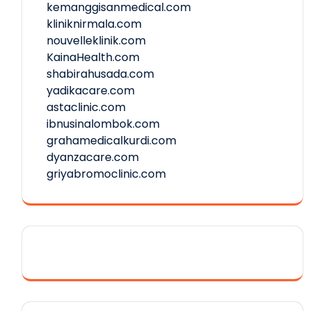
kemanggisanmedical.com
kliniknirmala.com
nouvelleklinik.com
KainaHealth.com
shabirahusada.com
yadikacare.com
astaclinic.com
ibnusinalombok.com
grahamedicalkurdi.com
dyanzacare.com
griyabromoclinic.com