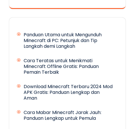
Panduan Utama untuk Mengunduh
Minecraft di PC: Petunjuk dan Tip
Langkah demi Langkah
Cara Teratas untuk Menikmati
Minecraft Offline Gratis: Panduan
Pemain Terbaik
Download Minecraft Terbaru 2024 Mod
APK Gratis: Panduan Lengkap dan
Aman
Cara Mabar Minecraft Jarak Jauh:
Panduan Lengkap untuk Pemula