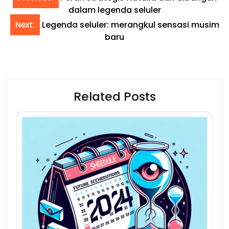
dalam legenda seluler
Legenda seluler: merangkul sensasi musim
Next:
baru
Related Posts