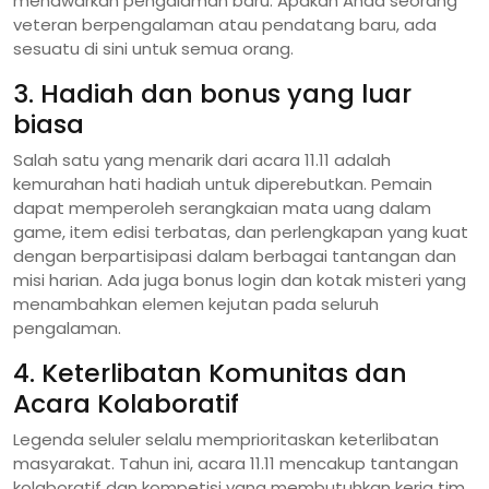
menawarkan pengalaman baru. Apakah Anda seorang
veteran berpengalaman atau pendatang baru, ada
sesuatu di sini untuk semua orang.
3. Hadiah dan bonus yang luar
biasa
Salah satu yang menarik dari acara 11.11 adalah
kemurahan hati hadiah untuk diperebutkan. Pemain
dapat memperoleh serangkaian mata uang dalam
game, item edisi terbatas, dan perlengkapan yang kuat
dengan berpartisipasi dalam berbagai tantangan dan
misi harian. Ada juga bonus login dan kotak misteri yang
menambahkan elemen kejutan pada seluruh
pengalaman.
4. Keterlibatan Komunitas dan
Acara Kolaboratif
Legenda seluler selalu memprioritaskan keterlibatan
masyarakat. Tahun ini, acara 11.11 mencakup tantangan
kolaboratif dan kompetisi yang membutuhkan kerja tim