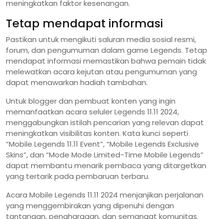
meningkatkan faktor kesenangan.
Tetap mendapat informasi
Pastikan untuk mengikuti saluran media sosial resmi,
forum, dan pengumuman dalam game Legends. Tetap
mendapat informasi memastikan bahwa pemain tidak
melewatkan acara kejutan atau pengumuman yang
dapat menawarkan hadiah tambahan.
Untuk blogger dan pembuat konten yang ingin
memanfaatkan acara seluler Legends 11.11 2024,
menggabungkan istilah pencarian yang relevan dapat
meningkatkan visibilitas konten. Kata kunci seperti
“Mobile Legends 11.11 Event”, “Mobile Legends Exclusive
Skins”, dan “Mode Mode Limited-Time Mobile Legends”
dapat membantu menarik pembaca yang ditargetkan
yang tertarik pada pembaruan terbaru.
Acara Mobile Legends 11.11 2024 menjanjikan perjalanan
yang menggembirakan yang dipenuhi dengan
tantangan, penghargaan, dan semangat komunitas.