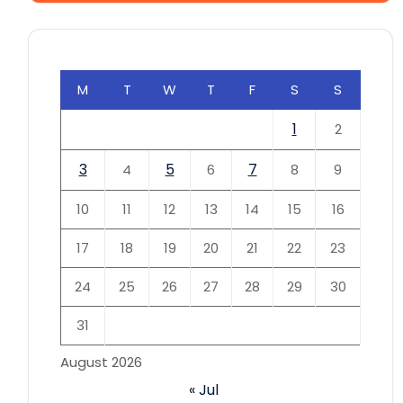
M
T
W
T
F
S
S
1
2
3
5
7
4
6
8
9
10
11
12
13
14
15
16
17
18
19
20
21
22
23
24
25
26
27
28
29
30
31
August 2026
« Jul