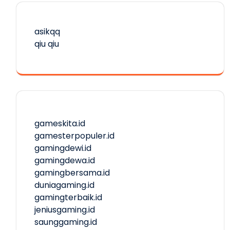
asikqq
qiu qiu
gameskita.id
gamesterpopuler.id
gamingdewi.id
gamingdewa.id
gamingbersama.id
duniagaming.id
gamingterbaik.id
jeniusgaming.id
saunggaming.id