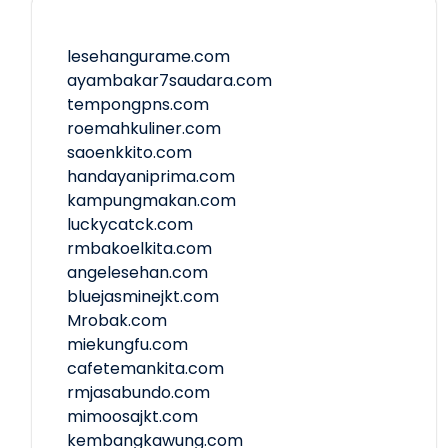
lesehangurame.com
ayambakar7saudara.com
tempongpns.com
roemahkuliner.com
saoenkkito.com
handayaniprima.com
kampungmakan.com
luckycatck.com
rmbakoelkita.com
angelesehan.com
bluejasminejkt.com
Mrobak.com
miekungfu.com
cafetemankita.com
rmjasabundo.com
mimoosajkt.com
kembangkawung.com