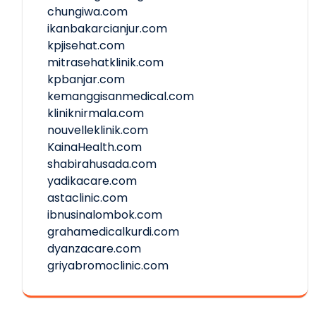
chungiwa.com
ikanbakarcianjur.com
kpjisehat.com
mitrasehatklinik.com
kpbanjar.com
kemanggisanmedical.com
kliniknirmala.com
nouvelleklinik.com
KainaHealth.com
shabirahusada.com
yadikacare.com
astaclinic.com
ibnusinalombok.com
grahamedicalkurdi.com
dyanzacare.com
griyabromoclinic.com