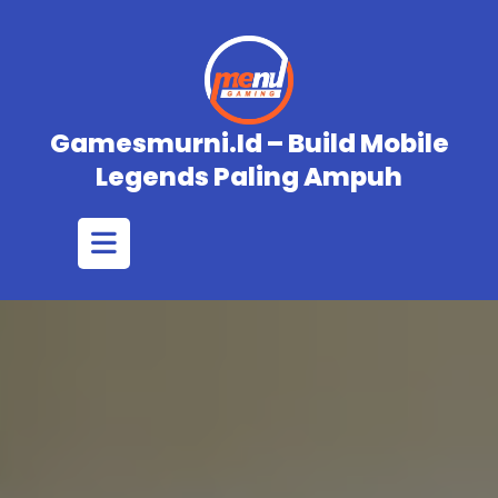
Skip
to
content
Gamesmurni.id – Build Mobile
Legends Paling Ampuh
Open
Button