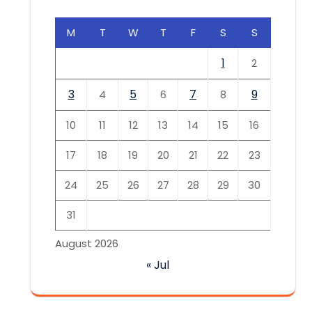
M
T
W
T
F
S
S
1
2
3
5
7
9
4
6
8
10
11
12
13
14
15
16
17
18
19
20
21
22
23
24
25
26
27
28
29
30
31
August 2026
« Jul