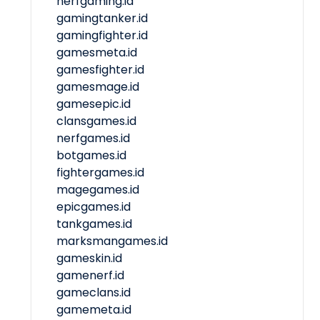
nerfgaming.id
gamingtanker.id
gamingfighter.id
gamesmeta.id
gamesfighter.id
gamesmage.id
gamesepic.id
clansgames.id
nerfgames.id
botgames.id
fightergames.id
magegames.id
epicgames.id
tankgames.id
marksmangames.id
gameskin.id
gamenerf.id
gameclans.id
gamemeta.id