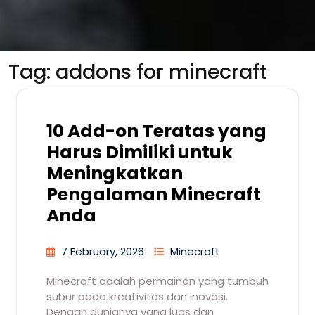
Tag:
addons for minecraft
10 Add-on Teratas yang
Harus Dimiliki untuk
Meningkatkan
Pengalaman Minecraft
Anda
7 February, 2026
Minecraft
Minecraft adalah permainan yang tumbuh
subur pada kreativitas dan inovasi.
Dengan dunianya yang luas dan