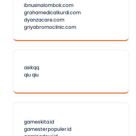
ibnusinalombok.com
grahamedicalkurdi.com
dyanzacare.com
griyabromoclinic.com
asikqq
qiu qiu
gameskita.id
gamesterpopuler.id