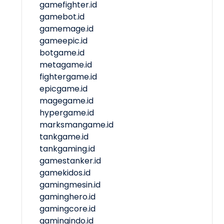
gamefighter.id
gamebot.id
gamemage.id
gameepic.id
botgame.id
metagame.id
fightergame.id
epicgame.id
magegame.id
hypergame.id
marksmangame.id
tankgame.id
tankgaming.id
gamestanker.id
gamekidos.id
gamingmesin.id
gaminghero.id
gamingcore.id
gamingindo.id