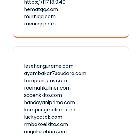
https://117.18.0.40
hematqq.com
murniqq.com
menuqq.com
lesehangurame.com
ayambakar7saudara.com
tempongpns.com
roemahkuliner.com
saoenkkito.com
handayaniprima.com
kampungmakan.com
luckycatck.com
rmbakoelkita.com
angelesehan.com