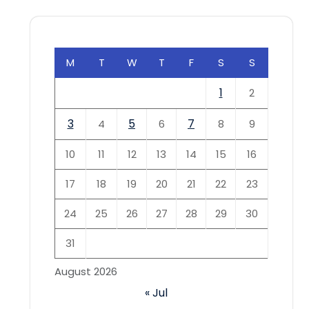
M
T
W
T
F
S
S
1
2
3
5
7
4
6
8
9
10
11
12
13
14
15
16
17
18
19
20
21
22
23
24
25
26
27
28
29
30
31
August 2026
« Jul