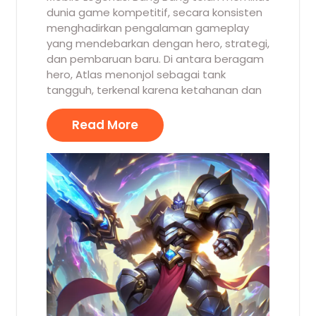
dunia game kompetitif, secara konsisten
menghadirkan pengalaman gameplay
yang mendebarkan dengan hero, strategi,
dan pembaruan baru. Di antara beragam
hero, Atlas menonjol sebagai tank
tangguh, terkenal karena ketahanan dan
Read More