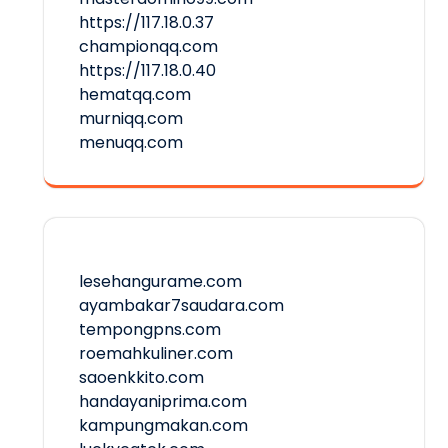
https://117.18.0.37
championqq.com
https://117.18.0.40
hematqq.com
murniqq.com
menuqq.com
lesehangurame.com
ayambakar7saudara.com
tempongpns.com
roemahkuliner.com
saoenkkito.com
handayaniprima.com
kampungmakan.com