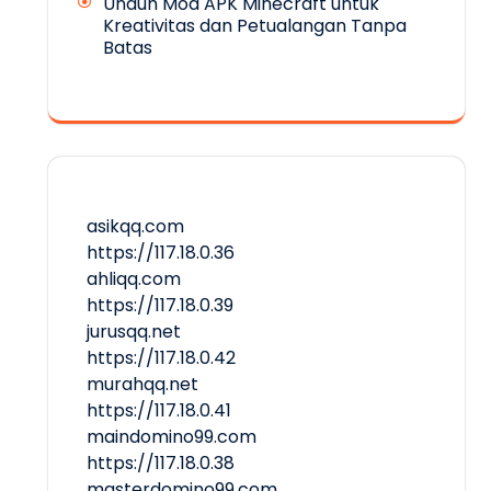
Unduh Mod APK Minecraft untuk
Kreativitas dan Petualangan Tanpa
Batas
asikqq.com
https://117.18.0.36
ahliqq.com
https://117.18.0.39
jurusqq.net
https://117.18.0.42
murahqq.net
https://117.18.0.41
maindomino99.com
https://117.18.0.38
masterdomino99.com