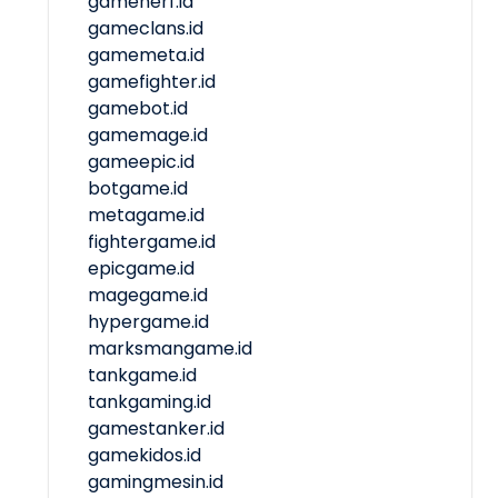
gamenerf.id
gameclans.id
gamemeta.id
gamefighter.id
gamebot.id
gamemage.id
gameepic.id
botgame.id
metagame.id
fightergame.id
epicgame.id
magegame.id
hypergame.id
marksmangame.id
tankgame.id
tankgaming.id
gamestanker.id
gamekidos.id
gamingmesin.id