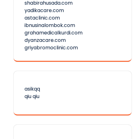
shabirahusada.com
yadikacare.com
astaclinic.com
ibnusinalombok.com
grahamedicalkurdi.com
dyanzacare.com
griyabromoclinic.com
asikqq
qiu qiu