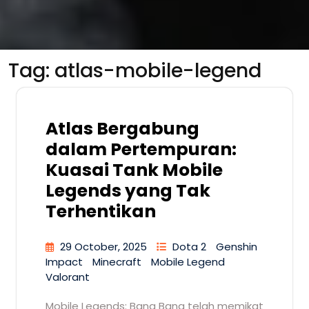
Tag:
atlas-mobile-legend
Atlas Bergabung
dalam Pertempuran:
Kuasai Tank Mobile
Legends yang Tak
Terhentikan
29 October, 2025
Dota 2
Genshin
Impact
Minecraft
Mobile Legend
Valorant
Mobile Legends: Bang Bang telah memikat