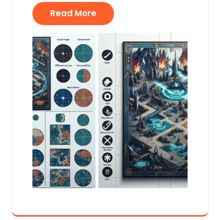
Read More