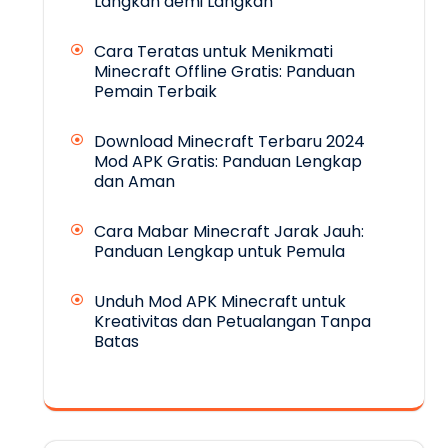
Langkah demi Langkah
Cara Teratas untuk Menikmati
Minecraft Offline Gratis: Panduan
Pemain Terbaik
Download Minecraft Terbaru 2024
Mod APK Gratis: Panduan Lengkap
dan Aman
Cara Mabar Minecraft Jarak Jauh:
Panduan Lengkap untuk Pemula
Unduh Mod APK Minecraft untuk
Kreativitas dan Petualangan Tanpa
Batas