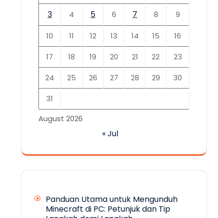
3
5
7
4
6
8
9
10
11
12
13
14
15
16
17
18
19
20
21
22
23
24
25
26
27
28
29
30
31
August 2026
« Jul
Panduan Utama untuk Mengunduh
Minecraft di PC: Petunjuk dan Tip