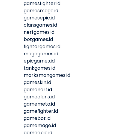
gamesfighter.id
gamesmage.id
gamesepic.id
clansgames.id
nerfgames.id
botgames.id
fightergames.id
magegames.id
epicgames.id
tankgames.id
marksmangames.id
gameskin.id
gamenerf.id
gameclans.id
gamemeta.id
gamefighter.id
gamebot.id
gamemage.id
gameepic.id