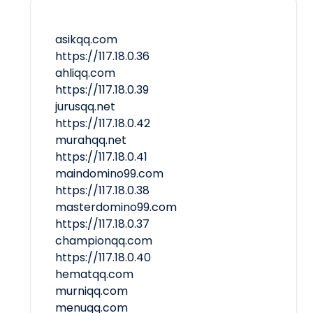
asikqq.com
https://117.18.0.36
ahliqq.com
https://117.18.0.39
jurusqq.net
https://117.18.0.42
murahqq.net
https://117.18.0.41
maindomino99.com
https://117.18.0.38
masterdomino99.com
https://117.18.0.37
championqq.com
https://117.18.0.40
hematqq.com
murniqq.com
menuqq.com