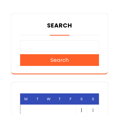
SEARCH
Search
M
T
W
T
F
S
S
1
2