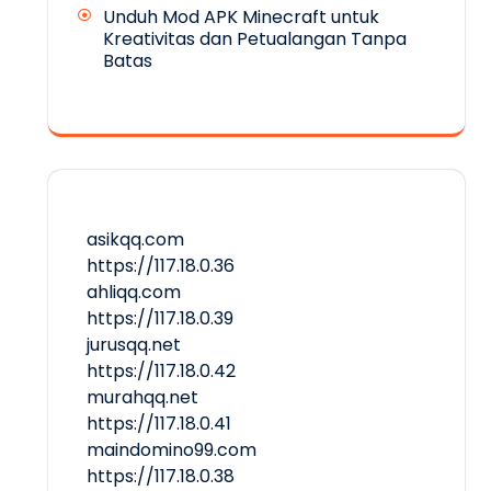
Unduh Mod APK Minecraft untuk
Kreativitas dan Petualangan Tanpa
Batas
asikqq.com
https://117.18.0.36
ahliqq.com
https://117.18.0.39
jurusqq.net
https://117.18.0.42
murahqq.net
https://117.18.0.41
maindomino99.com
https://117.18.0.38