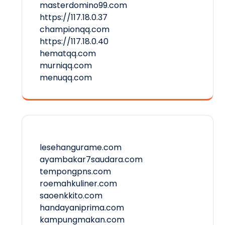
masterdomino99.com
https://117.18.0.37
championqq.com
https://117.18.0.40
hematqq.com
murniqq.com
menuqq.com
lesehangurame.com
ayambakar7saudara.com
tempongpns.com
roemahkuliner.com
saoenkkito.com
handayaniprima.com
kampungmakan.com