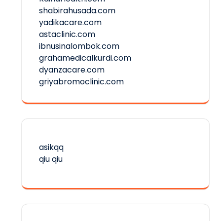
shabirahusada.com
yadikacare.com
astaclinic.com
ibnusinalombok.com
grahamedicalkurdi.com
dyanzacare.com
griyabromoclinic.com
asikqq
qiu qiu