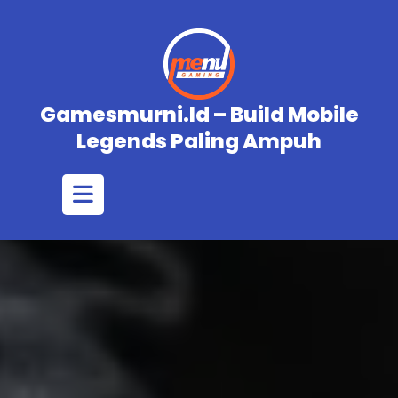
Skip
to
content
Gamesmurni.id – Build Mobile
Legends Paling Ampuh
Open
Button