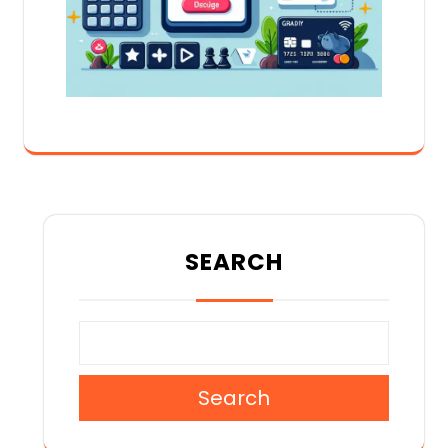
SEARCH
Search