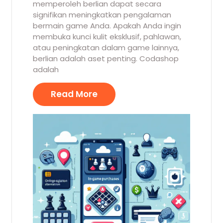
memperoleh berlian dapat secara
signifikan meningkatkan pengalaman
bermain game Anda. Apakah Anda ingin
membuka kunci kulit eksklusif, pahlawan,
atau peningkatan dalam game lainnya,
berlian adalah aset penting. Codashop
adalah
Read More