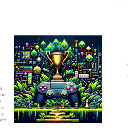
ak
tan
m
ol
ing
nda