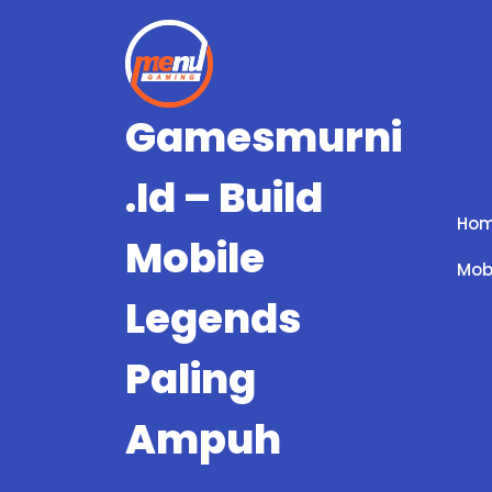
Skip
to
content
Gamesmurni
.id – Build
Ho
Mobile
Mob
Legends
Paling
Ampuh