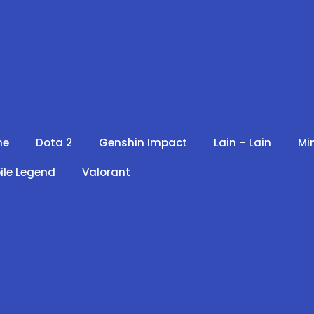
me
Dota 2
Genshin Impact
Lain – Lain
Mi
ile Legend
Valorant