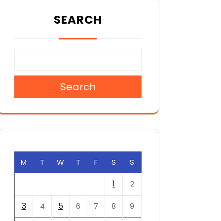
SEARCH
Search
M
T
W
T
F
S
S
1
2
3
5
4
6
7
8
9