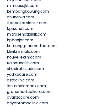
mimoosajkt.com
kembangkawung.com
chungiwa.com
ikanbakarcianjur.com
kpjisehat.com
mitrasehatklinik.com
kpbanjar.com
kemanggisanmedical.com
kliniknirmala.com
nouvelleklinik.com
KainaHealth.com
shabirahusada.com
yadikacare.com
astaclinic.com
ibnusinalombok.com
grahamedicalkurdi.com
dyanzacare.com
griyabromoclinic.com