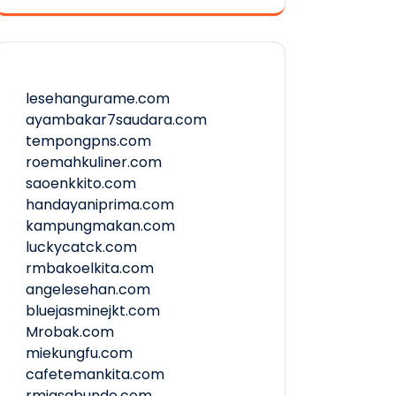
lesehangurame.com
ayambakar7saudara.com
tempongpns.com
roemahkuliner.com
saoenkkito.com
handayaniprima.com
kampungmakan.com
luckycatck.com
rmbakoelkita.com
angelesehan.com
bluejasminejkt.com
Mrobak.com
miekungfu.com
cafetemankita.com
rmjasabundo.com