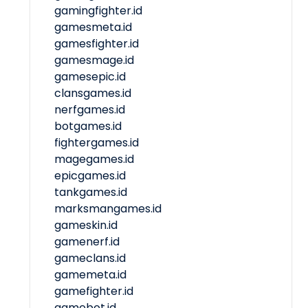
gamingfighter.id
gamesmeta.id
gamesfighter.id
gamesmage.id
gamesepic.id
clansgames.id
nerfgames.id
botgames.id
fightergames.id
magegames.id
epicgames.id
tankgames.id
marksmangames.id
gameskin.id
gamenerf.id
gameclans.id
gamemeta.id
gamefighter.id
gamebot.id