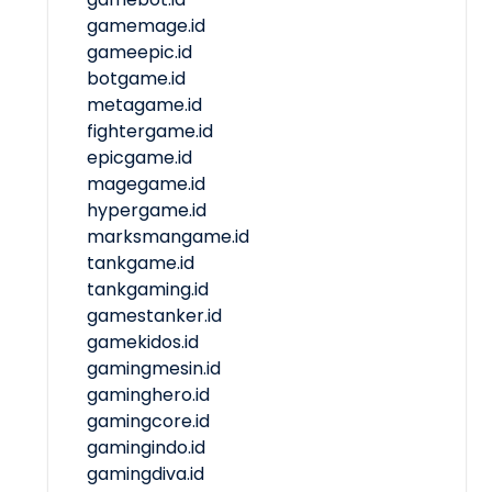
gamemage.id
gameepic.id
botgame.id
metagame.id
fightergame.id
epicgame.id
magegame.id
hypergame.id
marksmangame.id
tankgame.id
tankgaming.id
gamestanker.id
gamekidos.id
gamingmesin.id
gaminghero.id
gamingcore.id
gamingindo.id
gamingdiva.id