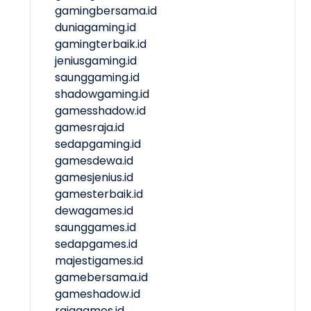
gamingbersama.id
duniagaming.id
gamingterbaik.id
jeniusgaming.id
saunggaming.id
shadowgaming.id
gamesshadow.id
gamesraja.id
sedapgaming.id
gamesdewa.id
gamesjenius.id
gamesterbaik.id
dewagames.id
saunggames.id
sedapgames.id
majestigames.id
gamebersama.id
gameshadow.id
rajagames.id