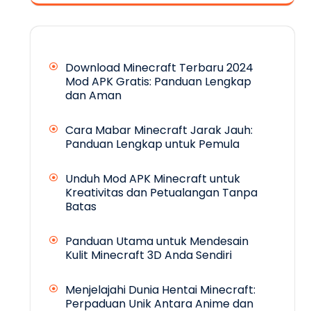
Download Minecraft Terbaru 2024
Mod APK Gratis: Panduan Lengkap
dan Aman
Cara Mabar Minecraft Jarak Jauh:
Panduan Lengkap untuk Pemula
Unduh Mod APK Minecraft untuk
Kreativitas dan Petualangan Tanpa
Batas
Panduan Utama untuk Mendesain
Kulit Minecraft 3D Anda Sendiri
Menjelajahi Dunia Hentai Minecraft:
Perpaduan Unik Antara Anime dan