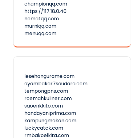
championqq.com
https://117.18.0.40
hematqq.com
murniqq.com
menuqq.com
lesehangurame.com
ayambakar7saudara.com
tempongpns.com
roemahkuliner.com
saoenkkito.com
handayaniprima.com
kampungmakan.com
luckycatck.com
rmbakoelkita.com