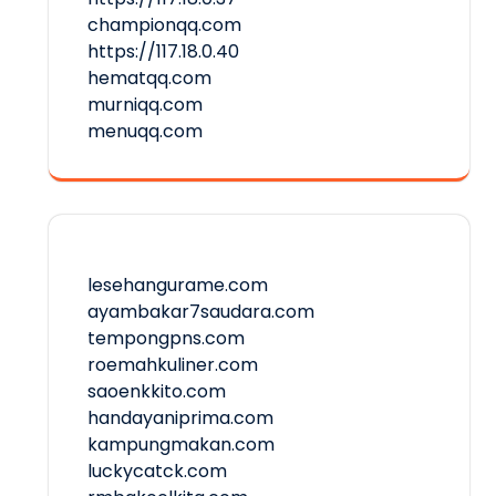
championqq.com
https://117.18.0.40
hematqq.com
murniqq.com
menuqq.com
lesehangurame.com
ayambakar7saudara.com
tempongpns.com
roemahkuliner.com
saoenkkito.com
handayaniprima.com
kampungmakan.com
luckycatck.com