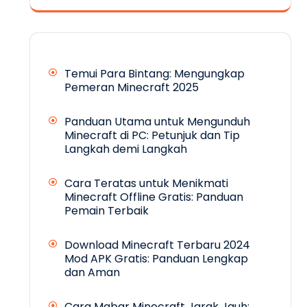
Temui Para Bintang: Mengungkap
Pemeran Minecraft 2025
Panduan Utama untuk Mengunduh
Minecraft di PC: Petunjuk dan Tip
Langkah demi Langkah
Cara Teratas untuk Menikmati
Minecraft Offline Gratis: Panduan
Pemain Terbaik
Download Minecraft Terbaru 2024
Mod APK Gratis: Panduan Lengkap
dan Aman
Cara Mabar Minecraft Jarak Jauh: