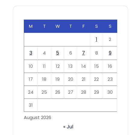
M
T
W
T
F
S
S
1
2
3
5
7
9
4
6
8
10
11
12
13
14
15
16
17
18
19
20
21
22
23
24
25
26
27
28
29
30
31
August 2026
« Jul