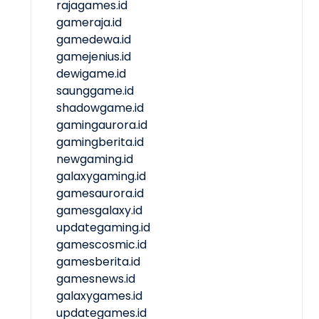
rajagames.id
gameraja.id
gamedewa.id
gamejenius.id
dewigame.id
saunggame.id
shadowgame.id
gamingaurora.id
gamingberita.id
newgaming.id
galaxygaming.id
gamesaurora.id
gamesgalaxy.id
updategaming.id
gamescosmic.id
gamesberita.id
gamesnews.id
galaxygames.id
updategames.id