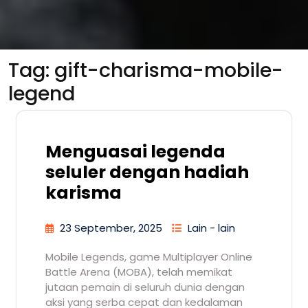
Tag:
gift-charisma-mobile-
legend
Menguasai legenda
seluler dengan hadiah
karisma
23 September, 2025
Lain - lain
Mobile Legends, game Multiplayer Online
Battle Arena (MOBA), telah memikat
jutaan pemain di seluruh dunia dengan
aksi yang serba cepat dan kedalaman