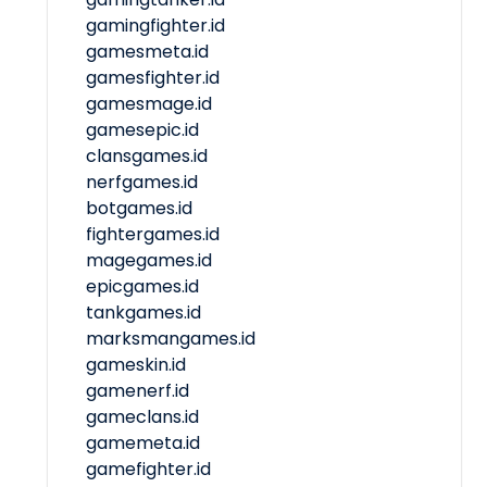
gamingfighter.id
gamesmeta.id
gamesfighter.id
gamesmage.id
gamesepic.id
clansgames.id
nerfgames.id
botgames.id
fightergames.id
magegames.id
epicgames.id
tankgames.id
marksmangames.id
gameskin.id
gamenerf.id
gameclans.id
gamemeta.id
gamefighter.id