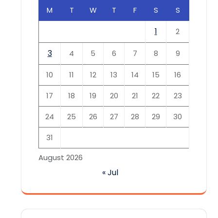
M
T
W
T
F
S
S
1
2
3
4
5
6
7
8
9
10
11
12
13
14
15
16
17
18
19
20
21
22
23
24
25
26
27
28
29
30
31
August 2026
« Jul