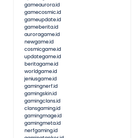
gameaurora.id
gamecosmic.id
gameupdate.id
gameberita.id
auroragame.id
newgame.id
cosmicgame.id
updategame.id
beritagame.id
worldgame.id
jeniusgame.id
gamingnerf.id
gamingskin.id
gamingclans.id
clansgaming.id
gamingmage.id
gamingmeta.id
nerfgaming.id
gamingtanker.id