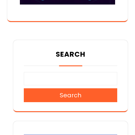
SEARCH
Search