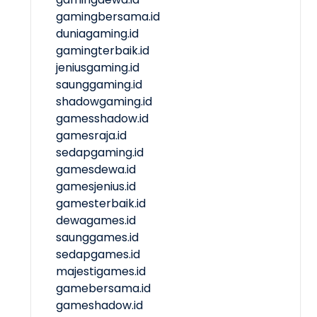
gamingbersama.id
duniagaming.id
gamingterbaik.id
jeniusgaming.id
saunggaming.id
shadowgaming.id
gamesshadow.id
gamesraja.id
sedapgaming.id
gamesdewa.id
gamesjenius.id
gamesterbaik.id
dewagames.id
saunggames.id
sedapgames.id
majestigames.id
gamebersama.id
gameshadow.id