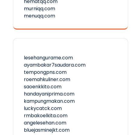
hematqq.com
murniqq.com
menuqq.com
lesehangurame.com
ayambakar7saudara.com
tempongpns.com
roemahkuliner.com
saoenkkito.com
handayaniprima.com
kampungmakan.com
luckycatck.com
rmbakoelkita.com
angelesehan.com
bluejasminejkt.com