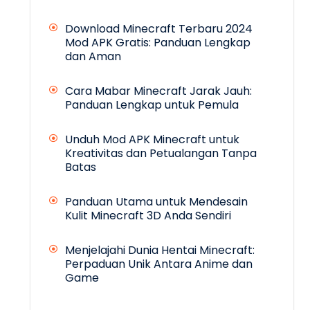
Download Minecraft Terbaru 2024
Mod APK Gratis: Panduan Lengkap
dan Aman
Cara Mabar Minecraft Jarak Jauh:
Panduan Lengkap untuk Pemula
Unduh Mod APK Minecraft untuk
Kreativitas dan Petualangan Tanpa
Batas
Panduan Utama untuk Mendesain
Kulit Minecraft 3D Anda Sendiri
Menjelajahi Dunia Hentai Minecraft:
Perpaduan Unik Antara Anime dan
Game