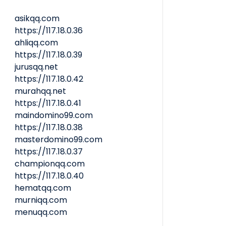
asikqq.com
https://117.18.0.36
ahliqq.com
https://117.18.0.39
jurusqq.net
https://117.18.0.42
murahqq.net
https://117.18.0.41
maindomino99.com
https://117.18.0.38
masterdomino99.com
https://117.18.0.37
championqq.com
https://117.18.0.40
hematqq.com
murniqq.com
menuqq.com