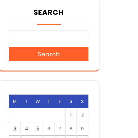
SEARCH
Search
M
T
W
T
F
S
S
1
2
3
5
4
6
7
8
9