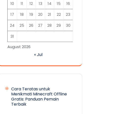
10
11
12
13
14
15
16
17
18
19
20
21
22
23
24
25
26
27
28
29
30
31
August 2026
« Jul
Cara Teratas untuk
Menikmati Minecraft Offline
Gratis: Panduan Pemain
Terbaik