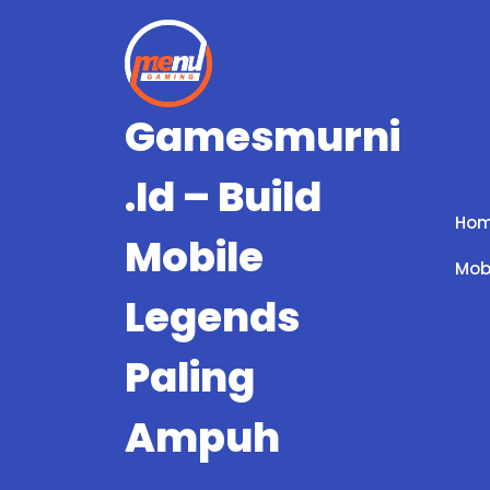
Skip
to
content
Gamesmurni
.id – Build
Ho
Mobile
Mob
Legends
Paling
Ampuh