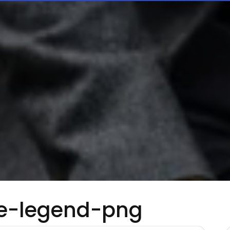
e-legend-png