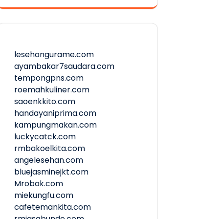
lesehangurame.com
ayambakar7saudara.com
tempongpns.com
roemahkuliner.com
saoenkkito.com
handayaniprima.com
kampungmakan.com
luckycatck.com
rmbakoelkita.com
angelesehan.com
bluejasminejkt.com
Mrobak.com
miekungfu.com
cafetemankita.com
rmjasabundo.com