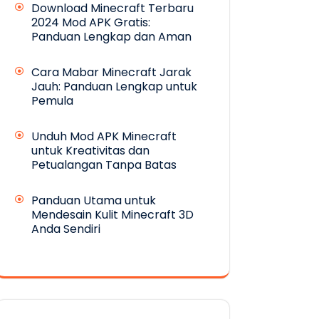
Download Minecraft Terbaru
2024 Mod APK Gratis:
Panduan Lengkap dan Aman
Cara Mabar Minecraft Jarak
Jauh: Panduan Lengkap untuk
Pemula
Unduh Mod APK Minecraft
untuk Kreativitas dan
Petualangan Tanpa Batas
Panduan Utama untuk
Mendesain Kulit Minecraft 3D
Anda Sendiri