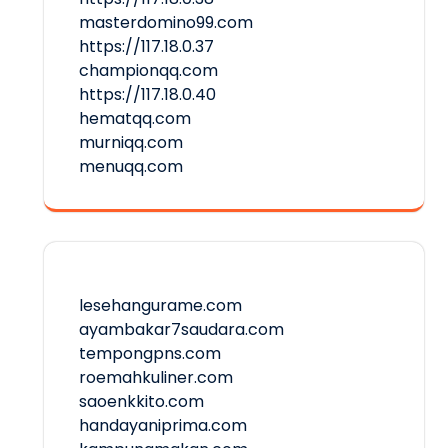
masterdomino99.com
https://117.18.0.37
championqq.com
https://117.18.0.40
hematqq.com
murniqq.com
menuqq.com
lesehangurame.com
ayambakar7saudara.com
tempongpns.com
roemahkuliner.com
saoenkkito.com
handayaniprima.com