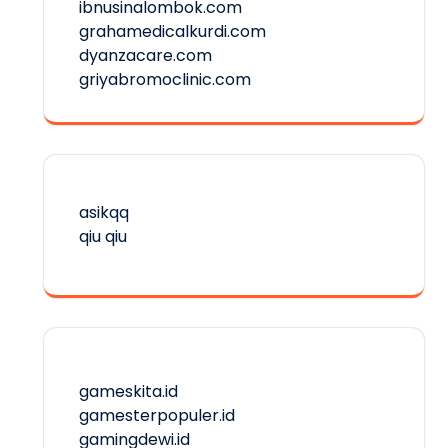
ibnusinalombok.com
grahamedicalkurdi.com
dyanzacare.com
griyabromoclinic.com
asikqq
qiu qiu
gameskita.id
gamesterpopuler.id
gamingdewi.id