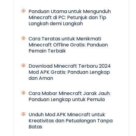
Panduan Utama untuk Mengunduh
Minecraft di PC: Petunjuk dan Tip
Langkah demi Langkah
Cara Teratas untuk Menikmati
Minecraft Offline Gratis: Panduan
Pemain Terbaik
Download Minecraft Terbaru 2024
Mod APK Gratis: Panduan Lengkap
dan Aman
Cara Mabar Minecraft Jarak Jauh:
Panduan Lengkap untuk Pemula
Unduh Mod APK Minecraft untuk
Kreativitas dan Petualangan Tanpa
Batas