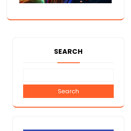
SEARCH
Search