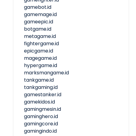
gamebot.id
gamemage.id
gameepic.id
botgame.id
metagame.id
fightergame.id
epicgame.id
magegame.id
hypergame.id
marksmangame.id
tankgame.id
tankgaming.id
gamestanker.id
gamekidos.id
gamingmesin.id
gaminghero.id
gamingcore.id
gamingindo.id