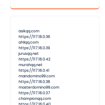
asikqq.com
https://117.18.0.36
ahliqq.com
https://117.18.0.39
jurusqq.net
https://117.18.0.42
murahqq.net
https://117.18.0.41
maindomino99.com
https://117.18.0.38
masterdomino99.com
https://117.18.0.37
championqq.com
https://117.18.0.40