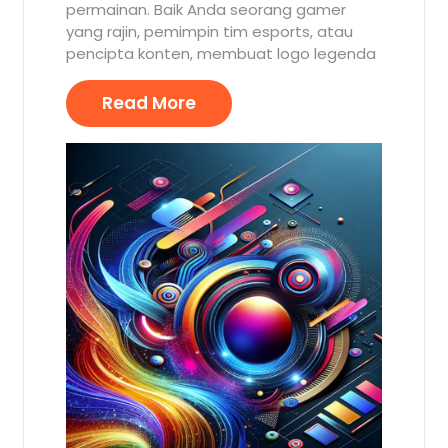
permainan. Baik Anda seorang gamer
yang rajin, pemimpin tim esports, atau
pencipta konten, membuat logo legenda
Read More