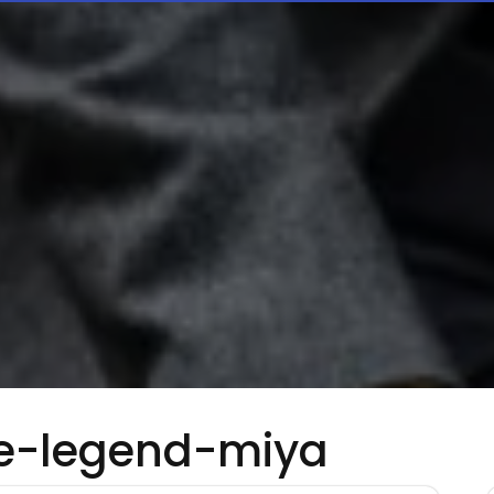
e-legend-miya