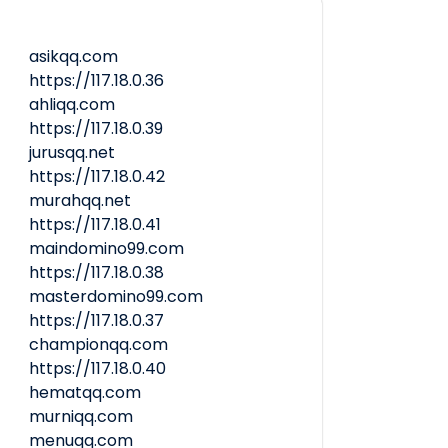
asikqq.com
https://117.18.0.36
ahliqq.com
https://117.18.0.39
jurusqq.net
https://117.18.0.42
murahqq.net
https://117.18.0.41
maindomino99.com
https://117.18.0.38
masterdomino99.com
https://117.18.0.37
championqq.com
https://117.18.0.40
hematqq.com
murniqq.com
menuqq.com