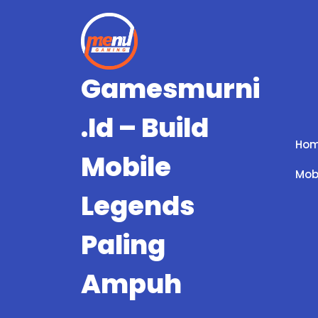
Skip
to
content
Gamesmurni
.id – Build
Ho
Mobile
Mob
Legends
Paling
Ampuh