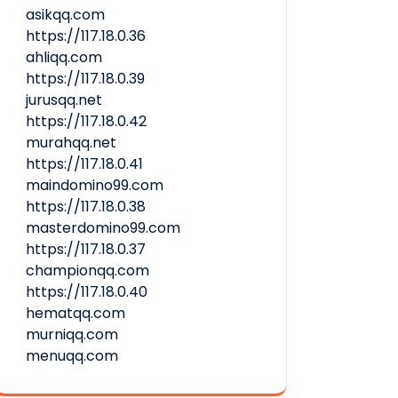
asikqq.com
https://117.18.0.36
ahliqq.com
https://117.18.0.39
jurusqq.net
https://117.18.0.42
murahqq.net
https://117.18.0.41
maindomino99.com
https://117.18.0.38
masterdomino99.com
https://117.18.0.37
championqq.com
https://117.18.0.40
hematqq.com
murniqq.com
menuqq.com