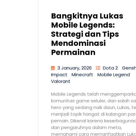
Bangkitnya Lukas
Mobile Legends:
Strategi dan Tips
Mendominasi
Permainan
3 January, 2026
Dota 2
Gensh
Impact
Minecraft
Mobile Legend
Valorant
Mobile Legends telah menggempark
komunitas game seluler, dan salah s
hero yang sedang naik daun, Lukas, t
menjadi topik hangat di kalangan pa
pemain. Dikenal karena keserbaguna
dan pengaruhnya dalam meta,
memahami cara memanfaatkan Luk