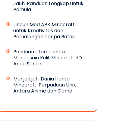
Jauh: Panduan Lengkap untuk
Pemula
Unduh Mod APK Minecraft
untuk Kreativitas dan
Petualangan Tanpa Batas
Panduan Utama untuk
Mendesain Kulit Minecraft 3D
Anda Sendiri
Menjelajahi Dunia Hentai
Minecraft: Perpaduan Unik
Antara Anime dan Game