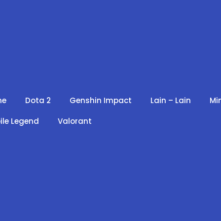
me
Dota 2
Genshin Impact
Lain – Lain
Mi
ile Legend
Valorant