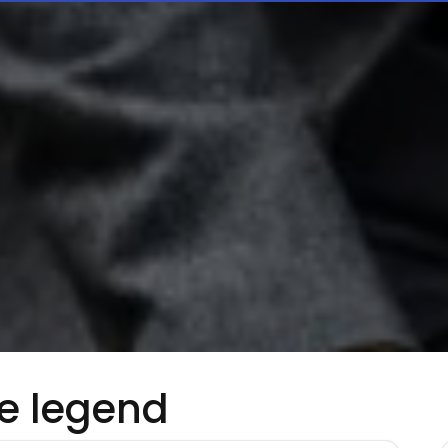
e legend