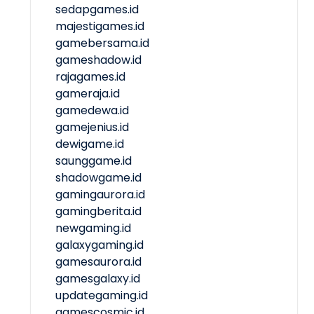
sedapgames.id
majestigames.id
gamebersama.id
gameshadow.id
rajagames.id
gameraja.id
gamedewa.id
gamejenius.id
dewigame.id
saunggame.id
shadowgame.id
gamingaurora.id
gamingberita.id
newgaming.id
galaxygaming.id
gamesaurora.id
gamesgalaxy.id
updategaming.id
gamescosmic.id