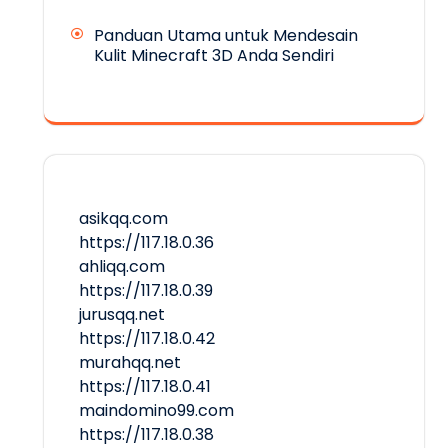
Panduan Utama untuk Mendesain
Kulit Minecraft 3D Anda Sendiri
asikqq.com
https://117.18.0.36
ahliqq.com
https://117.18.0.39
jurusqq.net
https://117.18.0.42
murahqq.net
https://117.18.0.41
maindomino99.com
https://117.18.0.38