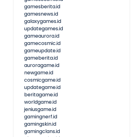
gamesberita.id
gamesnews.id
galaxygames.id
updategames.id
gameaurora.id
gamecosmic.id
gameupdate.id
gameberita.id
auroragame.id
newgame.id
cosmicgame.id
updategame.id
beritagame.id
worldgame.id
jeniusgame.id
gamingnerf.id
gamingskin.id
gamingclans.id