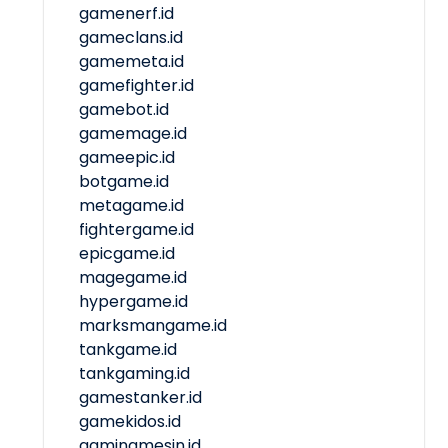
gamenerf.id
gameclans.id
gamemeta.id
gamefighter.id
gamebot.id
gamemage.id
gameepic.id
botgame.id
metagame.id
fightergame.id
epicgame.id
magegame.id
hypergame.id
marksmangame.id
tankgame.id
tankgaming.id
gamestanker.id
gamekidos.id
gamingmesin.id