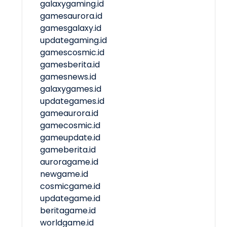
galaxygaming.id
gamesaurora.id
gamesgalaxy.id
updategaming.id
gamescosmic.id
gamesberita.id
gamesnews.id
galaxygames.id
updategames.id
gameaurora.id
gamecosmic.id
gameupdate.id
gameberita.id
auroragame.id
newgame.id
cosmicgame.id
updategame.id
beritagame.id
worldgame.id