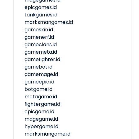
epicgames.id
tankgames.id
marksmangames.id
gameskin.id
gamenerf.id
gameclans.id
gamemeta.id
gamefighter.id
gamebot.id
gamemage.id
gameepic.id
botgame.id
metagame.id
fightergame.id
epicgame.id
magegame.id
hypergame.id
marksmangame.id