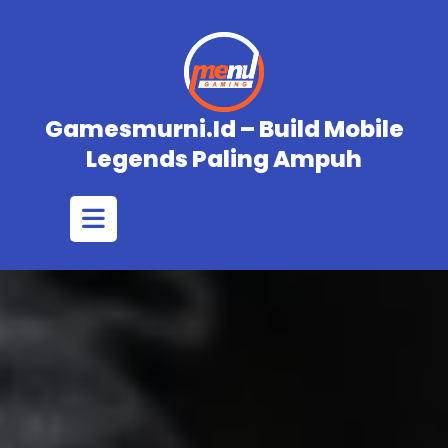
Skip
to
content
Gamesmurni.id – Build Mobile
Legends Paling Ampuh
Open
Button