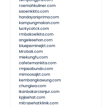
roemahkuliner.com
saoenkkito.com
handayaniprima.com
kampungmakan.com
luckycatck.com
rmbakoelkita.com
angelesehan.com
bluejasminejkt.com
Mrobak.com
miekungfu.com
cafetemankita.com
rmjasabundo.com
mimoosajkt.com
kembangkawung.com
chungiwa.com
ikanbakarcianjur.com
kpjisehat.com
mitrasehatklinik.com