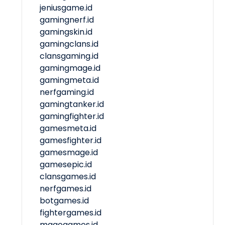
jeniusgame.id
gamingnerf.id
gamingskin.id
gamingclans.id
clansgaming.id
gamingmage.id
gamingmeta.id
nerfgaming.id
gamingtanker.id
gamingfighter.id
gamesmeta.id
gamesfighter.id
gamesmage.id
gamesepic.id
clansgames.id
nerfgames.id
botgames.id
fightergames.id
magegames.id