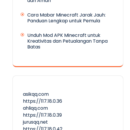
dan Aman
Cara Mabar Minecraft Jarak Jauh:
Panduan Lengkap untuk Pemula
Unduh Mod APK Minecraft untuk
Kreativitas dan Petualangan Tanpa
Batas
asikqq.com
https://117.18.0.36
ahliqq.com
https://117.18.0.39
jurusqq.net
https://117.18.0.42