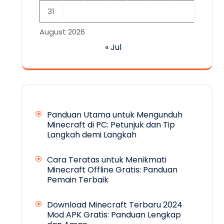
31
August 2026
« Jul
Panduan Utama untuk Mengunduh
Minecraft di PC: Petunjuk dan Tip
Langkah demi Langkah
Cara Teratas untuk Menikmati
Minecraft Offline Gratis: Panduan
Pemain Terbaik
Download Minecraft Terbaru 2024
Mod APK Gratis: Panduan Lengkap