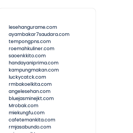
lesehangurame.com
ayambakar7saudara.com
tempongpns.com
roemahkuliner.com
saoenkkito.com
handayaniprima.com
kampungmakan.com
luckycatck.com
rmbakoelkita.com
angelesehan.com
bluejasminejkt.com
Mrobak.com
miekungfu.com
cafetemankita.com
rmjasabundo.com