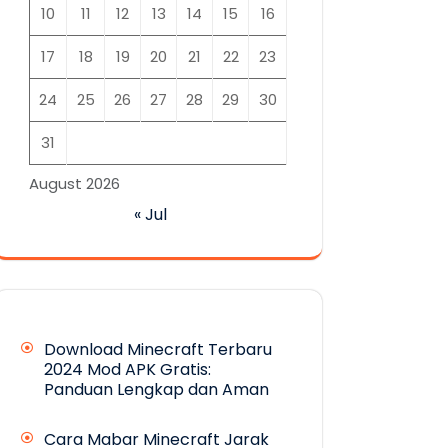
10
11
12
13
14
15
16
17
18
19
20
21
22
23
24
25
26
27
28
29
30
31
August 2026
« Jul
Download Minecraft Terbaru
2024 Mod APK Gratis:
Panduan Lengkap dan Aman
Cara Mabar Minecraft Jarak