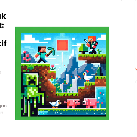
uk
:
if
s
gan
an