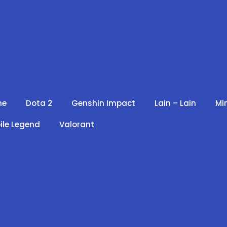
me
Dota 2
Genshin Impact
Lain – Lain
Mi
ile Legend
Valorant