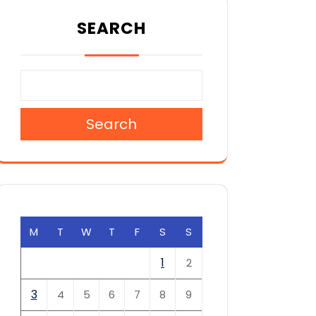
SEARCH
Search
M
T
W
T
F
S
S
1
2
3
4
5
6
7
8
9