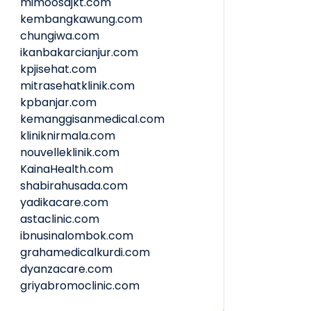
mimoosajkt.com
kembangkawung.com
chungiwa.com
ikanbakarcianjur.com
kpjisehat.com
mitrasehatklinik.com
kpbanjar.com
kemanggisanmedical.com
kliniknirmala.com
nouvelleklinik.com
KainaHealth.com
shabirahusada.com
yadikacare.com
astaclinic.com
ibnusinalombok.com
grahamedicalkurdi.com
dyanzacare.com
griyabromoclinic.com