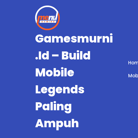
Skip
to
content
Gamesmurni
.id – Build
Ho
Mobile
Mob
Legends
Paling
Ampuh