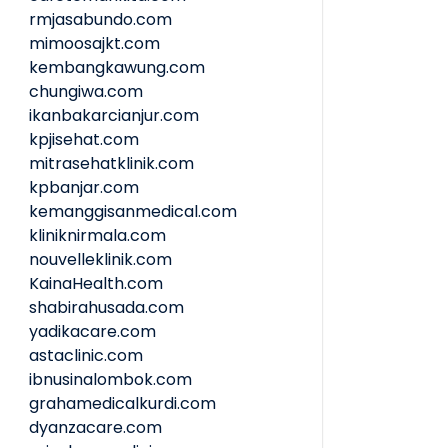
rmjasabundo.com
mimoosajkt.com
kembangkawung.com
chungiwa.com
ikanbakarcianjur.com
kpjisehat.com
mitrasehatklinik.com
kpbanjar.com
kemanggisanmedical.com
kliniknirmala.com
nouvelleklinik.com
KainaHealth.com
shabirahusada.com
yadikacare.com
astaclinic.com
ibnusinalombok.com
grahamedicalkurdi.com
dyanzacare.com