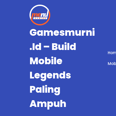
Skip
to
content
Gamesmurni
.id – Build
Ho
Mobile
Mob
Legends
Paling
Ampuh