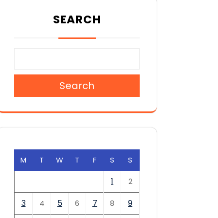
SEARCH
Search
M
T
W
T
F
S
S
1
2
3
5
7
9
4
6
8