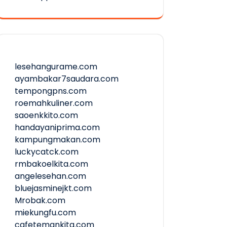
lesehangurame.com
ayambakar7saudara.com
tempongpns.com
roemahkuliner.com
saoenkkito.com
handayaniprima.com
kampungmakan.com
luckycatck.com
rmbakoelkita.com
angelesehan.com
bluejasminejkt.com
Mrobak.com
miekungfu.com
cafetemankita.com