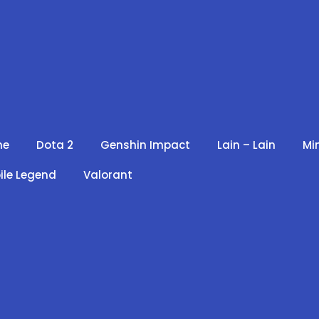
me
Dota 2
Genshin Impact
Lain – Lain
Mi
ile Legend
Valorant