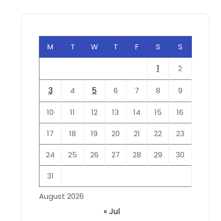
M
T
W
T
F
S
S
1
2
3
5
4
6
7
8
9
10
11
12
13
14
15
16
17
18
19
20
21
22
23
24
25
26
27
28
29
30
31
August 2026
« Jul