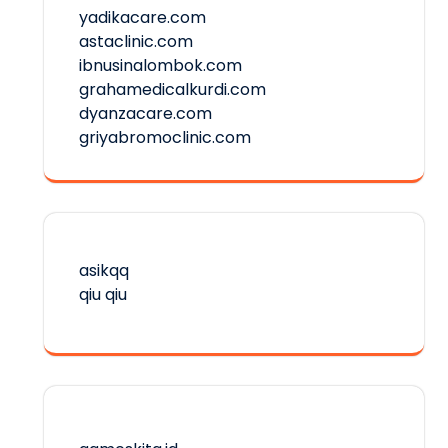
yadikacare.com
astaclinic.com
ibnusinalombok.com
grahamedicalkurdi.com
dyanzacare.com
griyabromoclinic.com
asikqq
qiu qiu