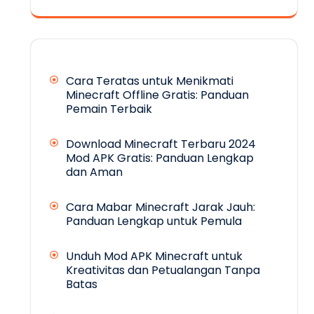
Cara Teratas untuk Menikmati
Minecraft Offline Gratis: Panduan
Pemain Terbaik
Download Minecraft Terbaru 2024
Mod APK Gratis: Panduan Lengkap
dan Aman
Cara Mabar Minecraft Jarak Jauh:
Panduan Lengkap untuk Pemula
Unduh Mod APK Minecraft untuk
Kreativitas dan Petualangan Tanpa
Batas