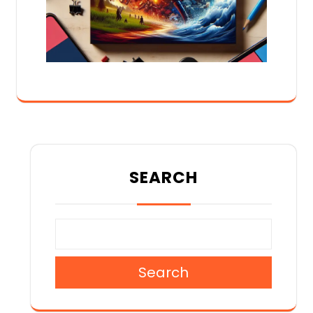
SEARCH
Search