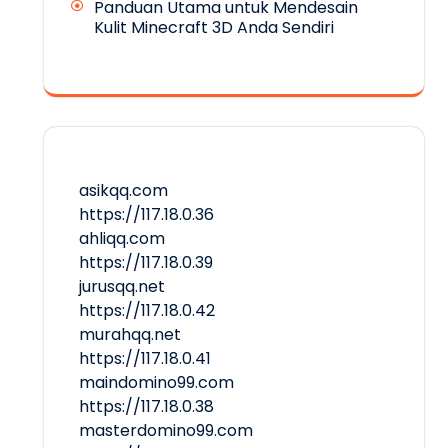
Panduan Utama untuk Mendesain
Kulit Minecraft 3D Anda Sendiri
asikqq.com
https://117.18.0.36
ahliqq.com
https://117.18.0.39
jurusqq.net
https://117.18.0.42
murahqq.net
https://117.18.0.41
maindomino99.com
https://117.18.0.38
masterdomino99.com