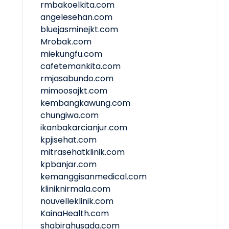
rmbakoelkita.com
angelesehan.com
bluejasminejkt.com
Mrobak.com
miekungfu.com
cafetemankita.com
rmjasabundo.com
mimoosajkt.com
kembangkawung.com
chungiwa.com
ikanbakarcianjur.com
kpjisehat.com
mitrasehatklinik.com
kpbanjar.com
kemanggisanmedical.com
kliniknirmala.com
nouvelleklinik.com
KainaHealth.com
shabirahusada.com