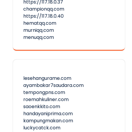
https://117.18.0.37
championqq.com
https://117.18.0.40
hematqq.com
murniqq.com
menuqq.com
lesehangurame.com
ayambakar7saudara.com
tempongpns.com
roemahkuliner.com
saoenkkito.com
handayaniprima.com
kampungmakan.com
luckycatck.com