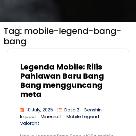
Tag:
mobile-legend-bang-
bang
Legenda Mobile: Rilis
Pahlawan Baru Bang
Bang mengguncang
meta
10 July, 2025
Dota 2
Genshin
Impact
Minecraft
Mobile Legend
Valorant
Mobile Legends: Bang Bang, MOBA mobile