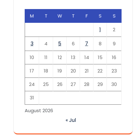
M
T
W
T
F
S
S
1
2
3
5
7
4
6
8
9
10
11
12
13
14
15
16
17
18
19
20
21
22
23
24
25
26
27
28
29
30
31
August 2026
« Jul