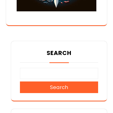
SEARCH
Search