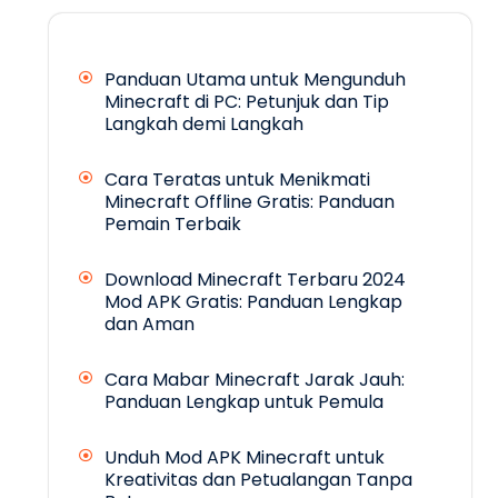
Panduan Utama untuk Mengunduh
Minecraft di PC: Petunjuk dan Tip
Langkah demi Langkah
Cara Teratas untuk Menikmati
Minecraft Offline Gratis: Panduan
Pemain Terbaik
Download Minecraft Terbaru 2024
Mod APK Gratis: Panduan Lengkap
dan Aman
Cara Mabar Minecraft Jarak Jauh:
Panduan Lengkap untuk Pemula
Unduh Mod APK Minecraft untuk
Kreativitas dan Petualangan Tanpa