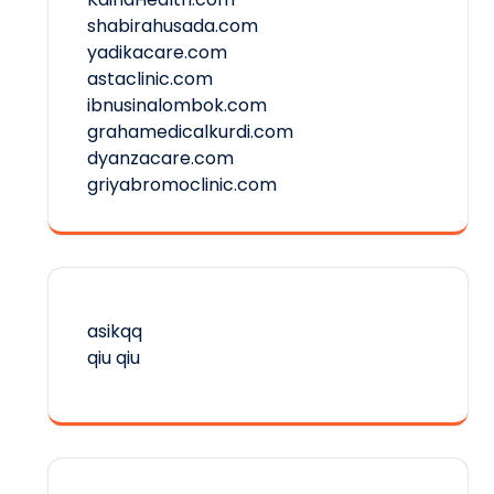
shabirahusada.com
yadikacare.com
astaclinic.com
ibnusinalombok.com
grahamedicalkurdi.com
dyanzacare.com
griyabromoclinic.com
asikqq
qiu qiu