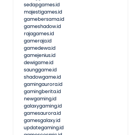
sedapgames.id
majestigames.id
gamebersama.id
gameshadow.id
rajagames.id
gameraja.id
gamedewa.id
gamejenius.id
dewigame.id
saunggame.id
shadowgame.id
gamingaurora.id
gamingberita.id
newgaming.id
galaxygaming.id
gamesaurora.id
gamesgalaxy.id
updategaming.id
gamescosmic.id