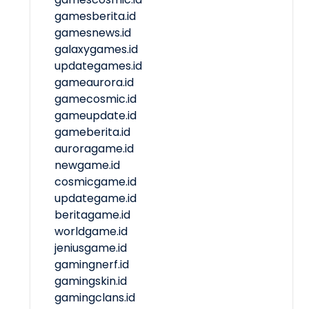
gamesberita.id
gamesnews.id
galaxygames.id
updategames.id
gameaurora.id
gamecosmic.id
gameupdate.id
gameberita.id
auroragame.id
newgame.id
cosmicgame.id
updategame.id
beritagame.id
worldgame.id
jeniusgame.id
gamingnerf.id
gamingskin.id
gamingclans.id