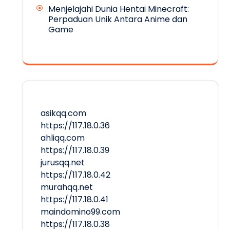
Menjelajahi Dunia Hentai Minecraft:
Perpaduan Unik Antara Anime dan
Game
asikqq.com
https://117.18.0.36
ahliqq.com
https://117.18.0.39
jurusqq.net
https://117.18.0.42
murahqq.net
https://117.18.0.41
maindomino99.com
https://117.18.0.38