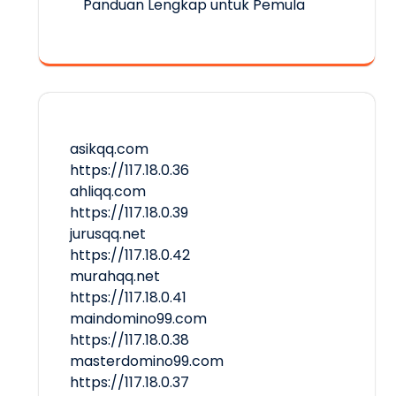
Panduan Lengkap untuk Pemula
asikqq.com
https://117.18.0.36
ahliqq.com
https://117.18.0.39
jurusqq.net
https://117.18.0.42
murahqq.net
https://117.18.0.41
maindomino99.com
https://117.18.0.38
masterdomino99.com
https://117.18.0.37