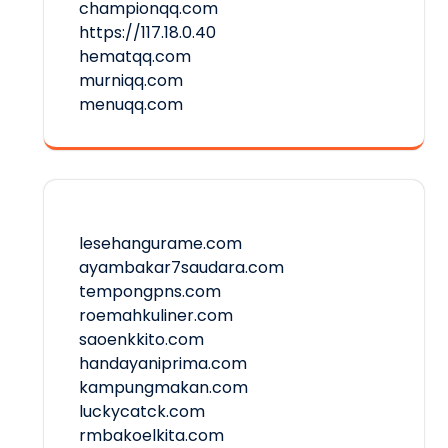
championqq.com
https://117.18.0.40
hematqq.com
murniqq.com
menuqq.com
lesehangurame.com
ayambakar7saudara.com
tempongpns.com
roemahkuliner.com
saoenkkito.com
handayaniprima.com
kampungmakan.com
luckycatck.com
rmbakoelkita.com