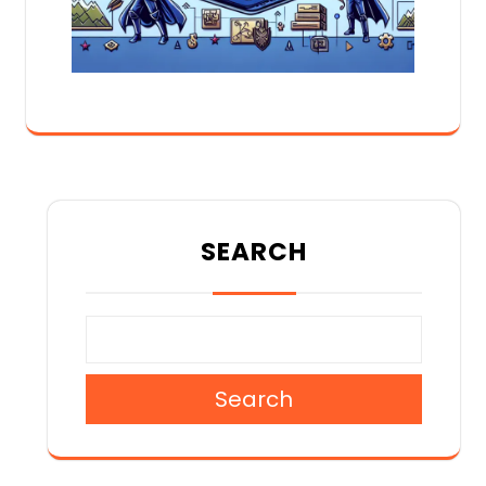
SEARCH
Search