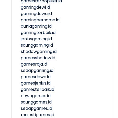
gamesterpopuler.id
gamingdewi.id
gamingdewa.id
gamingbersama.id
duniagaming.id
gamingterbaik.id
jeniusgaming.id
saunggaming.id
shadowgaming.id
gamesshadow.id
gamesraja.id
sedapgaming.id
gamesdewa.id
gamesjenius.id
gamesterbaik.id
dewagames.id
saunggames.id
sedapgames.id
majestigames.id