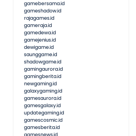
gamebersama.id
gameshadow.id
rajagames.id
gameraja.id
gamedewa.id
gamejenius.id
dewigame.id
saunggame.id
shadowgame.id
gamingaurora.id
gamingberita.id
newgaming.id
galaxygaming.id
gamesaurora.id
gamesgalaxy.id
updategaming.id
gamescosmic.id
gamesberita.id
gamesnews.id