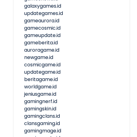
galaxygames.id
updategames.id
gameaurora.id
gamecosmic.id
gameupdate.id
gameberita.id
auroragame.id
newgame.id
cosmicgame.id
updategame.id
beritagame.id
worldgame.id
jeniusgame.id
gamingnerf.id
gamingskin.id
gamingclans.id
clansgaming.id
gamingmage.id