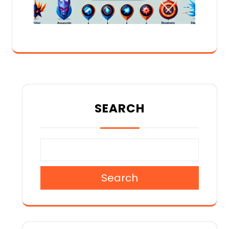
SEARCH
Search