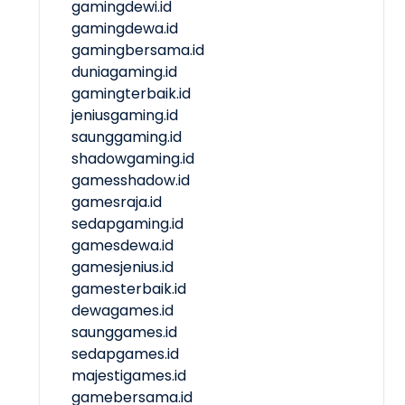
gamingdewi.id
gamingdewa.id
gamingbersama.id
duniagaming.id
gamingterbaik.id
jeniusgaming.id
saunggaming.id
shadowgaming.id
gamesshadow.id
gamesraja.id
sedapgaming.id
gamesdewa.id
gamesjenius.id
gamesterbaik.id
dewagames.id
saunggames.id
sedapgames.id
majestigames.id
gamebersama.id