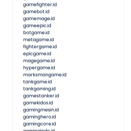
gamefighter.id
gamebot.id
gamemage.id
gameepic.id
botgame.id
metagame.id
fightergame.id
epicgame.id
magegame.id
hypergame.id
marksmangame.id
tankgame.id
tankgaming.id
gamestanker.id
gamekidos.id
gamingmesin.id
gaminghero.id
gamingcore.id
gamingindo.id