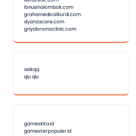
ibnusinalombok.com
grahamedicalkurdi.com
dyanzacare.com
griyabromoclinic.com
asikqq
qiu qiu
gameskita.id
gamesterpopuler.id