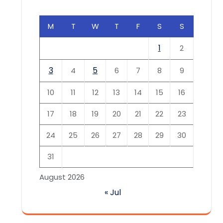
M
T
W
T
F
S
S
1
2
3
5
4
6
7
8
9
10
11
12
13
14
15
16
17
18
19
20
21
22
23
24
25
26
27
28
29
30
31
August 2026
« Jul