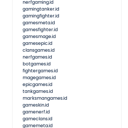
nerfgaming.id
gamingtanker.id
gamingfighter.id
gamesmeta.id
gamesfighter.id
gamesmage.id
gamesepic.id
clansgames.id
nerfgames.id
botgames.id
fightergames.id
magegames.id
epicgames.id
tankgames.id
marksmangames.id
gameskin.id
gamenerf.id
gameclans.id
gamemeta.id