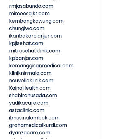
rmjasabundo.com
mimoosajkt.com
kembangkawung.com
chungiwa.com
ikanbakarcianjur.com
kpjisehat.com
mitrasehatklinik.com
kpbanjar.com
kemanggisanmedical.com
kliniknirmala.com
nouvelleklinik.com
KainaHealth.com
shabirahusada.com
yadikacare.com
astaclinic.com
ibnusinalombok.com
grahamedicalkurdi.com
dyanzacare.com