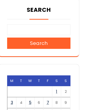
SEARCH
Search
M
T
W
T
F
S
S
1
2
3
5
7
4
6
8
9