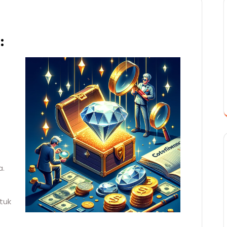
:
a.
tuk