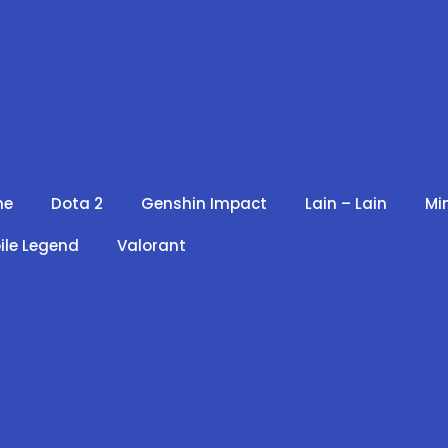
me
Dota 2
Genshin Impact
Lain – Lain
Mi
ile Legend
Valorant