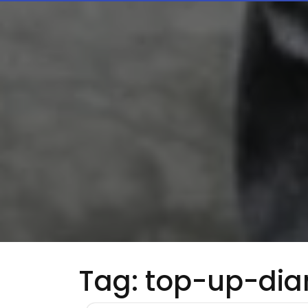
Tag:
top-up-di