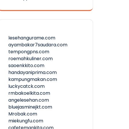
lesehangurame.com
ayambakar7saudara.com
tempongpns.com
roemahkuliner.com
saoenkkito.com
handayaniprima.com
kampungmakan.com
luckycatck.com
rmbakoelkita.com
angelesehan.com
bluejasminejkt.com
Mrobak.com
miekungfu.com
cafetemankita.com