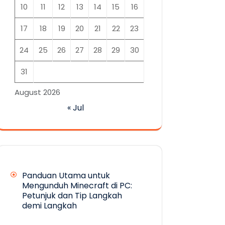
10
11
12
13
14
15
16
17
18
19
20
21
22
23
24
25
26
27
28
29
30
31
August 2026
« Jul
Panduan Utama untuk
Mengunduh Minecraft di PC:
Petunjuk dan Tip Langkah
demi Langkah