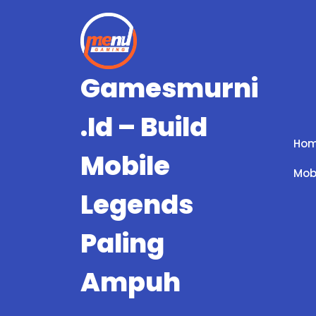
Skip
to
content
Gamesmurni
.id – Build
Ho
Mobile
Mob
Legends
Paling
Ampuh