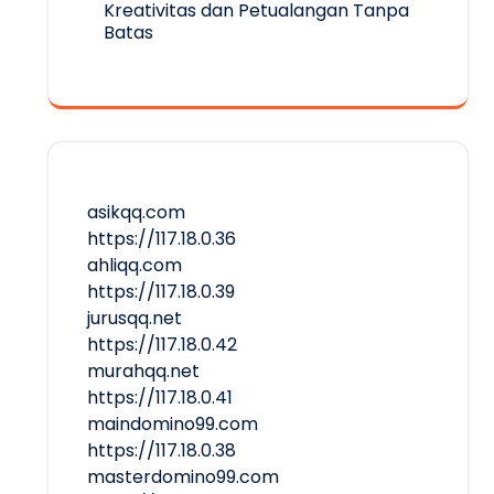
Kreativitas dan Petualangan Tanpa
Batas
asikqq.com
https://117.18.0.36
ahliqq.com
https://117.18.0.39
jurusqq.net
https://117.18.0.42
murahqq.net
https://117.18.0.41
maindomino99.com
https://117.18.0.38
masterdomino99.com