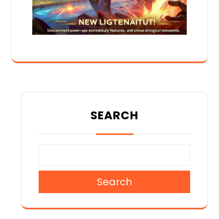
SEARCH
Search