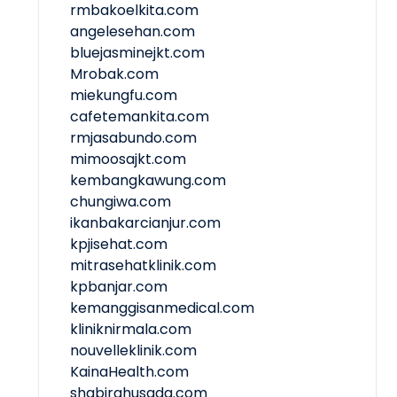
rmbakoelkita.com
angelesehan.com
bluejasminejkt.com
Mrobak.com
miekungfu.com
cafetemankita.com
rmjasabundo.com
mimoosajkt.com
kembangkawung.com
chungiwa.com
ikanbakarcianjur.com
kpjisehat.com
mitrasehatklinik.com
kpbanjar.com
kemanggisanmedical.com
kliniknirmala.com
nouvelleklinik.com
KainaHealth.com
shabirahusada.com