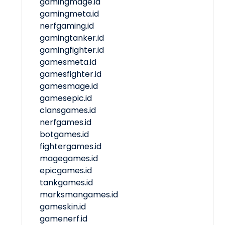
gamingmage.id
gamingmeta.id
nerfgaming.id
gamingtanker.id
gamingfighter.id
gamesmeta.id
gamesfighter.id
gamesmage.id
gamesepic.id
clansgames.id
nerfgames.id
botgames.id
fightergames.id
magegames.id
epicgames.id
tankgames.id
marksmangames.id
gameskin.id
gamenerf.id