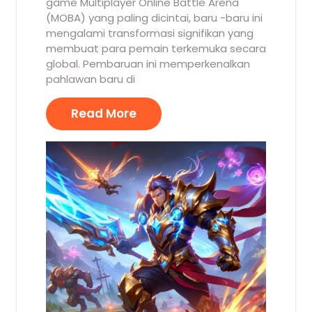
game Multiplayer Online Battle Arena
(MOBA) yang paling dicintai, baru -baru ini
mengalami transformasi signifikan yang
membuat para pemain terkemuka secara
global. Pembaruan ini memperkenalkan
pahlawan baru di
Read More