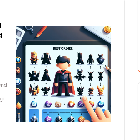
d
a
end
gi