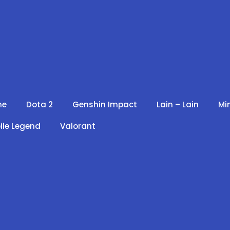
me
Dota 2
Genshin Impact
Lain – Lain
Mi
ile Legend
Valorant