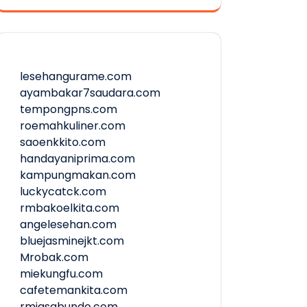
lesehangurame.com
ayambakar7saudara.com
tempongpns.com
roemahkuliner.com
saoenkkito.com
handayaniprima.com
kampungmakan.com
luckycatck.com
rmbakoelkita.com
angelesehan.com
bluejasminejkt.com
Mrobak.com
miekungfu.com
cafetemankita.com
rmjasabundo.com