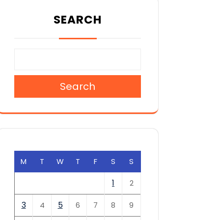
SEARCH
Search
M
T
W
T
F
S
S
1
2
3
5
4
6
7
8
9