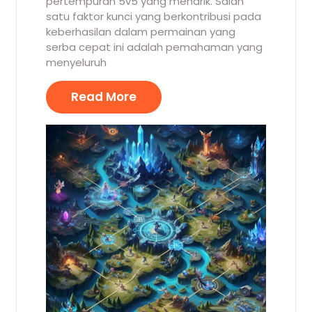
pertempuran 5v5 yang menarik. Salah
satu faktor kunci yang berkontribusi pada
keberhasilan dalam permainan yang
serba cepat ini adalah pemahaman yang
menyeluruh
Read More