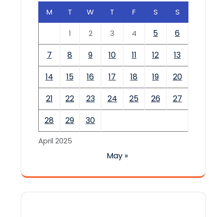
M
T
W
T
F
S
S
5
6
1
2
3
4
7
8
9
10
11
12
13
14
15
16
17
18
19
20
21
22
23
24
25
26
27
28
29
30
April 2025
May »