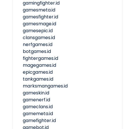
gamingfighter.id
gamesmeta.id
gamesfighter.id
gamesmage.id
gamesepic.id
clansgames.id
nerfgames.id
botgames.id
fightergames.id
magegames.id
epicgames.id
tankgames.id
marksmangames.id
gameskin.id
gamenerf.id
gameclans.id
gamemeta.id
gamefighter.id
gamebot.id