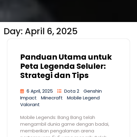
Day:
April 6, 2025
Panduan Utama untuk
Peta Legenda Seluler:
Strategi dan Tips
6 April, 2025
Dota 2
Genshin
Impact
Minecraft
Mobile Legend
Valorant
Mobile Legends: Bang Bang telah
mengambil dunia game dengan badai,
memberikan pengalaman arena