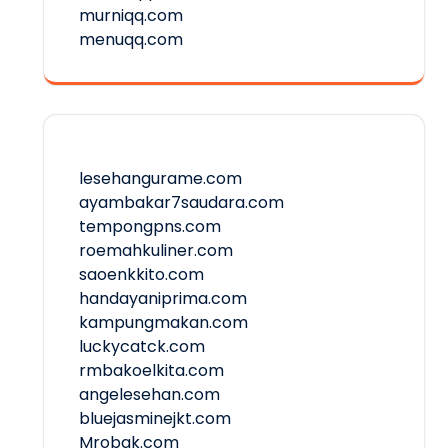
murniqq.com
menuqq.com
lesehangurame.com
ayambakar7saudara.com
tempongpns.com
roemahkuliner.com
saoenkkito.com
handayaniprima.com
kampungmakan.com
luckycatck.com
rmbakoelkita.com
angelesehan.com
bluejasminejkt.com
Mrobak.com