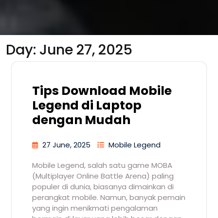
Day:
June 27, 2025
Tips Download Mobile
Legend di Laptop
dengan Mudah
27 June, 2025
Mobile Legend
Mobile Legend, salah satu game MOBA
(Multiplayer Online Battle Arena) paling
populer di dunia, biasanya dimainkan di
perangkat mobile. Namun, banyak pemain
yang ingin menikmati pengalaman