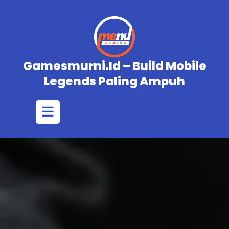
Skip
to
content
Gamesmurni.id – Build Mobile
Legends Paling Ampuh
Open
Button