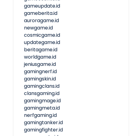
gameupdate.id
gameberita.id
auroragame.id
newgame.id
cosmicgame.id
updategame.id
beritagame.id
worldgame.id
jeniusgame.id
gamingnerf.id
gamingskin.id
gamingclans.id
clansgaming.id
gamingmage.id
gamingmeta.id
nerfgaming.id
gamingtanker.id
gamingfighter.id