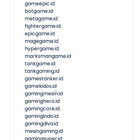
gameepic.id
botgame.id
metagame.id
fightergame.id
epicgame.id
magegame.id
hypergame.id
marksmangame.id
tankgame.id
tankgaming.id
gamestanker.id
gamekidos.id
gamingmesin.id
gaminghero.id
gamingcore.id
gamingindo.id
gamingdiva.id
mesingaming.id
gamingsuper.id