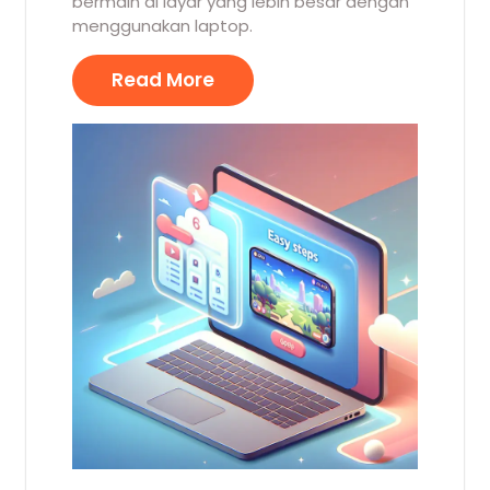
bermain di layar yang lebih besar dengan
menggunakan laptop.
Read More