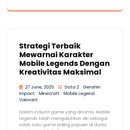
Strategi Terbaik
Mewarnai Karakter
Mobile Legends Dengan
Kreativitas Maksimal
27 June, 2025
Dota 2
Genshin
Impact
Minecraft
Mobile Legend
Valorant
Dalam industri game yang dinamis, Mobile
Legends telah mengukuhkan diri sebagai
salah satu game paling populer di dunia,