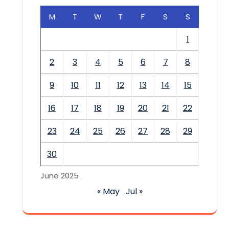
M
T
W
T
F
S
S
1
2
3
4
5
6
7
8
9
10
11
12
13
14
15
16
17
18
19
20
21
22
23
24
25
26
27
28
29
30
June 2025
« May
Jul »