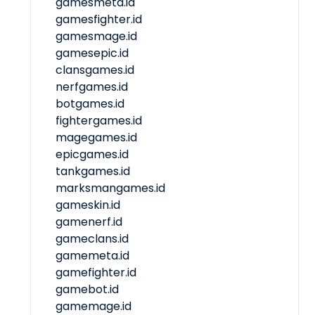
gamesmeta.id
gamesfighter.id
gamesmage.id
gamesepic.id
clansgames.id
nerfgames.id
botgames.id
fightergames.id
magegames.id
epicgames.id
tankgames.id
marksmangames.id
gameskin.id
gamenerf.id
gameclans.id
gamemeta.id
gamefighter.id
gamebot.id
gamemage.id