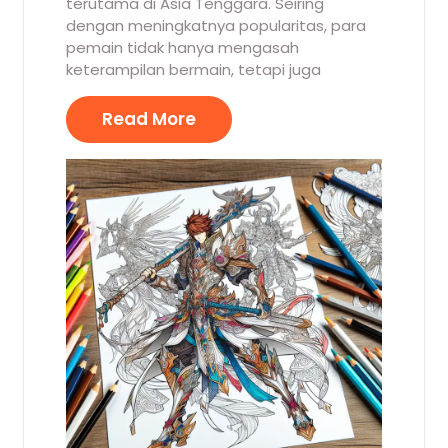
terutama di Asia Tenggara. Seiring
dengan meningkatnya popularitas, para
pemain tidak hanya mengasah
keterampilan bermain, tetapi juga
Read More