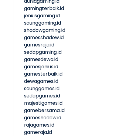
duniagaming.id
gamingterbaik.id
jeniusgaming.id
saunggaming.id
shadowgaming.id
gamesshadow.id
gamesraja.id
sedapgaming.id
gamesdewa.id
gamesjenius.id
gamesterbaik.id
dewagames.id
saunggames.id
sedapgames.id
majestigames.id
gamebersama.id
gameshadow.id
rajagames.id
gameraja.id