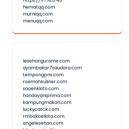
https://117.18.0.40
hematqq.com
murniqq.com
menuqq.com
lesehangurame.com
ayambakar7saudara.com
tempongpns.com
roemahkuliner.com
saoenkkito.com
handayaniprima.com
kampungmakan.com
luckycatck.com
rmbakoelkita.com
angelesehan.com