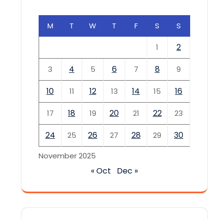
M
T
W
T
F
S
S
2
1
4
6
8
3
5
7
9
10
12
14
16
11
13
15
18
20
22
17
19
21
23
24
26
28
30
25
27
29
November 2025
« Oct
Dec »