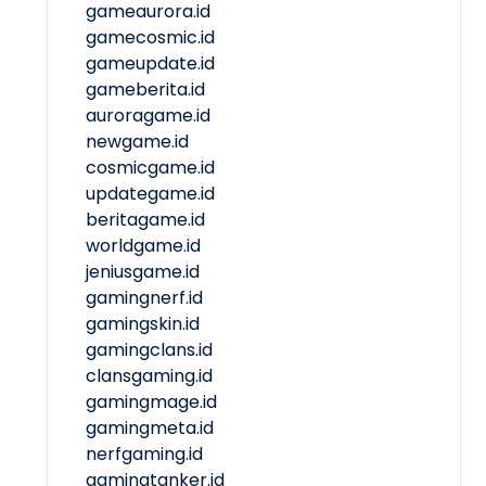
gameaurora.id
gamecosmic.id
gameupdate.id
gameberita.id
auroragame.id
newgame.id
cosmicgame.id
updategame.id
beritagame.id
worldgame.id
jeniusgame.id
gamingnerf.id
gamingskin.id
gamingclans.id
clansgaming.id
gamingmage.id
gamingmeta.id
nerfgaming.id
gamingtanker.id