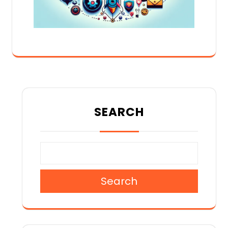
SEARCH
Search