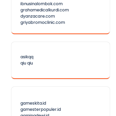
ibnusinalombok.com
grahamedicalkurdi.com
dyanzacare.com
griyabromoclinic.com
asikqq
qiu qiu
gameskita.id
gamesterpopuler.id
gamingdewi.id