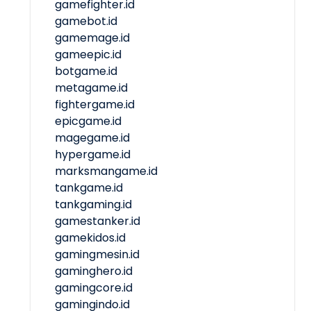
gamefighter.id
gamebot.id
gamemage.id
gameepic.id
botgame.id
metagame.id
fightergame.id
epicgame.id
magegame.id
hypergame.id
marksmangame.id
tankgame.id
tankgaming.id
gamestanker.id
gamekidos.id
gamingmesin.id
gaminghero.id
gamingcore.id
gamingindo.id