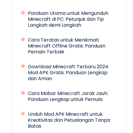
Panduan Utama untuk Mengunduh
Minecraft di PC: Petunjuk dan Tip
Langkah demi Langkah
Cara Teratas untuk Menikmati
Minecraft Offline Gratis: Panduan
Pemain Terbaik
Download Minecraft Terbaru 2024
Mod APK Gratis: Panduan Lengkap
dan Aman
Cara Mabar Minecraft Jarak Jauh:
Panduan Lengkap untuk Pemula
Unduh Mod APK Minecraft untuk
Kreativitas dan Petualangan Tanpa
Batas