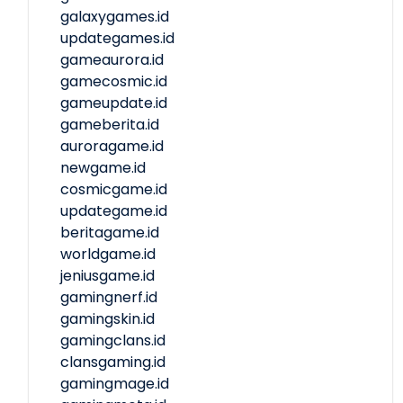
galaxygames.id
updategames.id
gameaurora.id
gamecosmic.id
gameupdate.id
gameberita.id
auroragame.id
newgame.id
cosmicgame.id
updategame.id
beritagame.id
worldgame.id
jeniusgame.id
gamingnerf.id
gamingskin.id
gamingclans.id
clansgaming.id
gamingmage.id