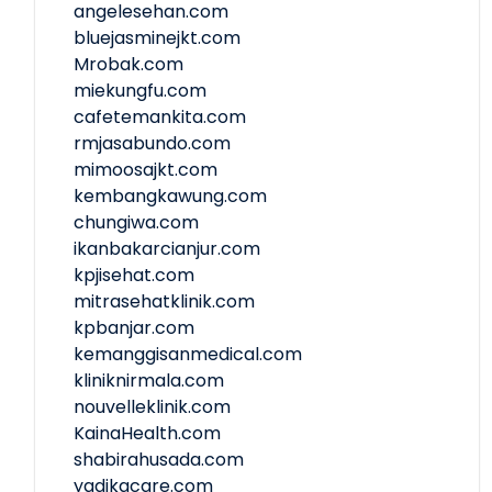
angelesehan.com
bluejasminejkt.com
Mrobak.com
miekungfu.com
cafetemankita.com
rmjasabundo.com
mimoosajkt.com
kembangkawung.com
chungiwa.com
ikanbakarcianjur.com
kpjisehat.com
mitrasehatklinik.com
kpbanjar.com
kemanggisanmedical.com
kliniknirmala.com
nouvelleklinik.com
KainaHealth.com
shabirahusada.com
yadikacare.com