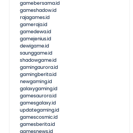
gamebersama.id
gameshadow.id
rajagames.id
gameraja.id
gamedewa.id
gamejenius.id
dewigame.id
saunggame.id
shadowgame.id
gamingaurora.id
gamingberita.id
newgaming.id
galaxygaming.id
gamesaurora.id
gamesgalaxy.id
updategaming.id
gamescosmic.id
gamesberita.id
gamesnews.id