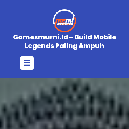
Skip
to
content
Gamesmurni.id – Build Mobile
Legends Paling Ampuh
Open
Button