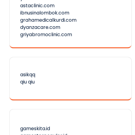
astaclinic.com
ibnusinalombok.com
grahamedicalkurdi.com
dyanzacare.com
griyabromoclinic.com
asikqq
qiu qiu
gameskita.id