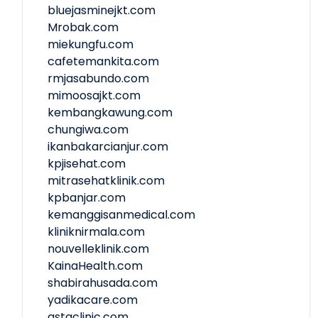
bluejasminejkt.com
Mrobak.com
miekungfu.com
cafetemankita.com
rmjasabundo.com
mimoosajkt.com
kembangkawung.com
chungiwa.com
ikanbakarcianjur.com
kpjisehat.com
mitrasehatklinik.com
kpbanjar.com
kemanggisanmedical.com
kliniknirmala.com
nouvelleklinik.com
KainaHealth.com
shabirahusada.com
yadikacare.com
astaclinic.com