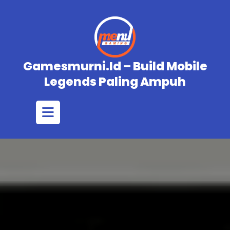
Skip
to
content
Gamesmurni.id – Build Mobile
Legends Paling Ampuh
Open
Button