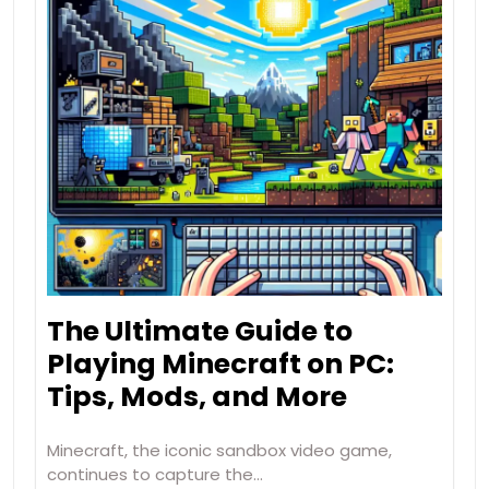
The Ultimate Guide to
Playing Minecraft on PC:
Tips, Mods, and More
Minecraft, the iconic sandbox video game,
continues to capture the…