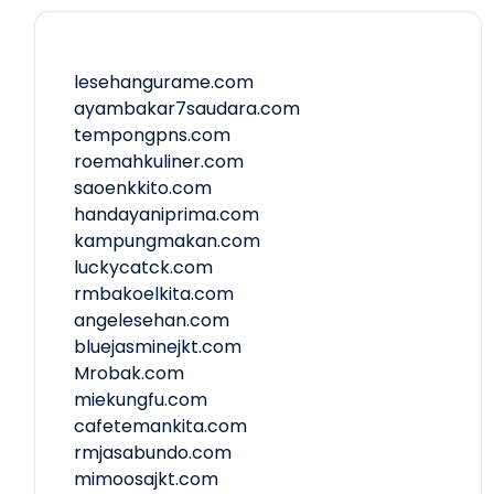
lesehangurame.com
ayambakar7saudara.com
tempongpns.com
roemahkuliner.com
saoenkkito.com
handayaniprima.com
kampungmakan.com
luckycatck.com
rmbakoelkita.com
angelesehan.com
bluejasminejkt.com
Mrobak.com
miekungfu.com
cafetemankita.com
rmjasabundo.com
mimoosajkt.com