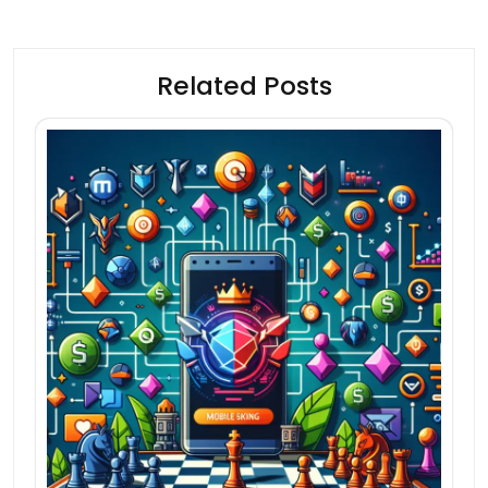
Related Posts