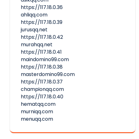
https://117.18.0.36
ahliqq.com
https://117.18.0.39
jurusqq.net
https://117.18.0.42
murahqq.net
https://117.18.0.41
maindomino99.com
https://117.18.0.38
masterdomino99.com
https://117.18.0.37
championqq.com
https://117.18.0.40
hematqq.com
murniqq.com
menuqq.com