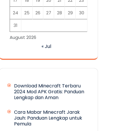
17
18
19
20
21
22
23
24
25
26
27
28
29
30
31
August 2026
« Jul
Download Minecraft Terbaru
2024 Mod APK Gratis: Panduan
Lengkap dan Aman
Cara Mabar Minecraft Jarak
Jauh: Panduan Lengkap untuk
Pemula