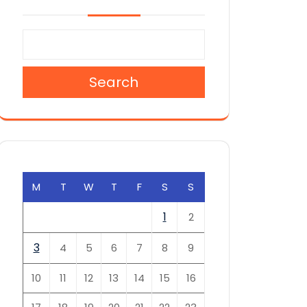
Search
M
T
W
T
F
S
S
1
2
3
4
5
6
7
8
9
10
11
12
13
14
15
16