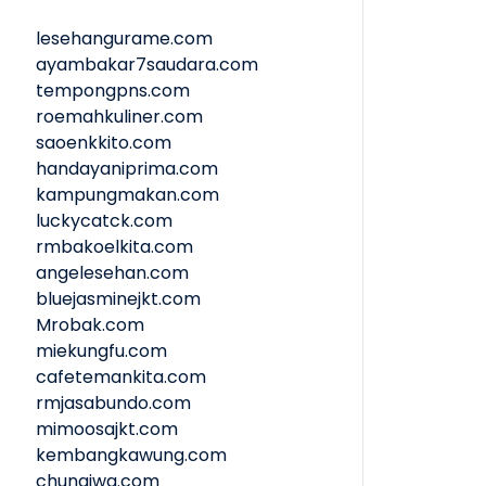
lesehangurame.com
ayambakar7saudara.com
tempongpns.com
roemahkuliner.com
saoenkkito.com
handayaniprima.com
kampungmakan.com
luckycatck.com
rmbakoelkita.com
angelesehan.com
bluejasminejkt.com
Mrobak.com
miekungfu.com
cafetemankita.com
rmjasabundo.com
mimoosajkt.com
kembangkawung.com
chungiwa.com