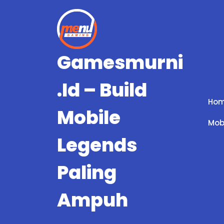
Skip
to
content
Gamesmurni
.id – Build
Ho
Mobile
Mob
Legends
Paling
Ampuh