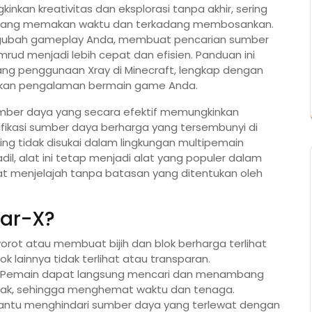
kan kreativitas dan eksplorasi tanpa akhir, sering
 yang memakan waktu dan terkadang membosankan.
ngubah gameplay Anda, membuat pencarian sumber
mrud menjadi lebih cepat dan efisien. Panduan ini
ng penggunaan Xray di Minecraft, lengkap dengan
gkatkan pengalaman bermain game Anda.
umber daya yang secara efektif memungkinkan
ikasi sumber daya berharga yang tersembunyi di
ing tidak disukai dalam lingkungan multipemain
l, alat ini tetap menjadi alat yang populer dalam
 menjelajah tanpa batasan yang ditentukan oleh
nar-X?
orot atau membuat bijih dan blok berharga terlihat
lainnya tidak terlihat atau transparan.
: Pemain dapat langsung mencari dan menambang
cak, sehingga menghemat waktu dan tenaga.
antu menghindari sumber daya yang terlewat dengan