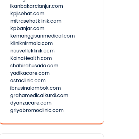
ikanbakarcianjur.com
kpjisehat.com
mitrasehatklinik.com
kpbanjar.com
kemanggisanmedical.com
kliniknirmala.com
nouvelleklinik.com
KainaHealth.com
shabirahusada.com
yadikacare.com
astaclinic.com
ibnusinalombok.com
grahamedicalkurdi.com
dyanzacare.com
griyabromoclinic.com