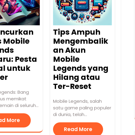
ncurkan
Tips Ampuh
s Mobile
Mengembalik
nds
an Akun
aru: Pesta
Mobile
al untuk
Legends yang
er
Hilang atau
Ter-Reset
Legends: Bang
rus memikat
Mobile Legends, salah
emain di seluruh…
satu game paling populer
di dunia, telah…
ad More
Read More