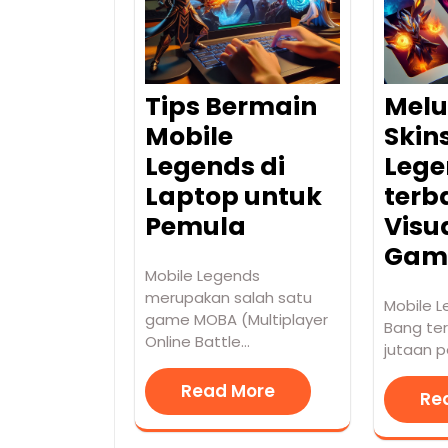
Tips Bermain
Melu
Mobile
Skin
Legends di
Lege
Laptop untuk
terb
Pemula
Visu
Gam
Mobile Legends
merupakan salah satu
Mobile 
game MOBA (Multiplayer
Bang te
Online Battle…
jutaan p
Read More
Re