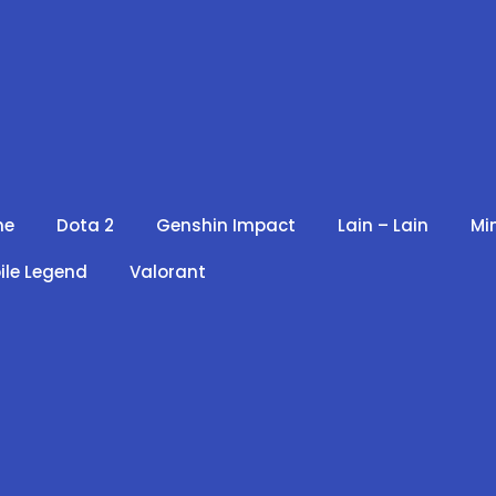
me
Dota 2
Genshin Impact
Lain – Lain
Mi
ile Legend
Valorant