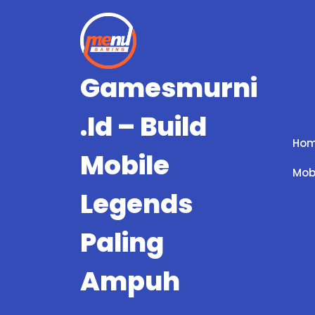
Skip
to
content
Gamesmurni
.id – Build
Ho
Mobile
Mob
Legends
Paling
Ampuh