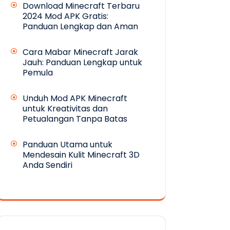
Download Minecraft Terbaru
2024 Mod APK Gratis:
Panduan Lengkap dan Aman
Cara Mabar Minecraft Jarak
Jauh: Panduan Lengkap untuk
Pemula
Unduh Mod APK Minecraft
untuk Kreativitas dan
Petualangan Tanpa Batas
Panduan Utama untuk
Mendesain Kulit Minecraft 3D
Anda Sendiri