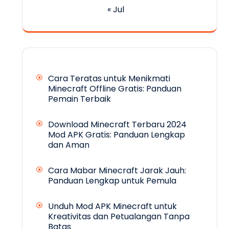
« Jul
Cara Teratas untuk Menikmati
Minecraft Offline Gratis: Panduan
Pemain Terbaik
Download Minecraft Terbaru 2024
Mod APK Gratis: Panduan Lengkap
dan Aman
Cara Mabar Minecraft Jarak Jauh:
Panduan Lengkap untuk Pemula
Unduh Mod APK Minecraft untuk
Kreativitas dan Petualangan Tanpa
Batas