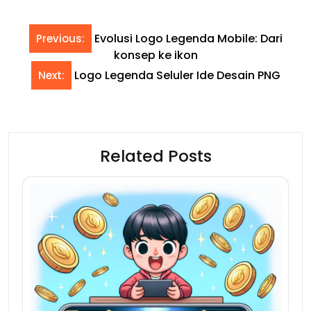
Evolusi Logo Legenda Mobile: Dari
Previous:
konsep ke ikon
Logo Legenda Seluler Ide Desain PNG
Next:
Related Posts