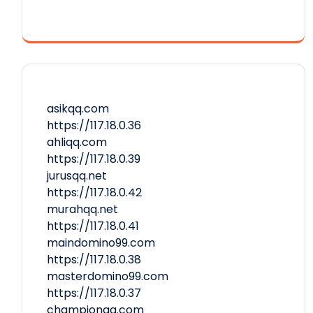
asikqq.com
https://117.18.0.36
ahliqq.com
https://117.18.0.39
jurusqq.net
https://117.18.0.42
murahqq.net
https://117.18.0.41
maindomino99.com
https://117.18.0.38
masterdomino99.com
https://117.18.0.37
championqq.com