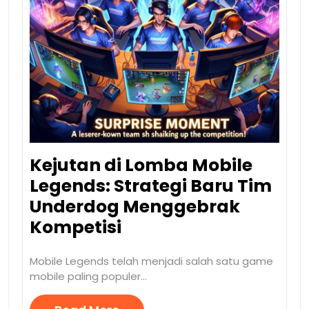
Kejutan di Lomba Mobile
Legends: Strategi Baru Tim
Underdog Menggebrak
Kompetisi
Mobile Legends telah menjadi salah satu game
mobile paling populer…