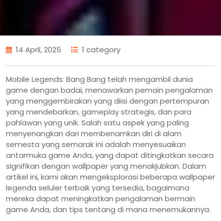
14 April, 2025
1 category
Mobile Legends: Bang Bang telah mengambil dunia
game dengan badai, menawarkan pemain pengalaman
yang menggembirakan yang diisi dengan pertempuran
yang mendebarkan, gameplay strategis, dan para
pahlawan yang unik. Salah satu aspek yang paling
menyenangkan dari membenamkan diri di alam
semesta yang semarak ini adalah menyesuaikan
antarmuka game Anda, yang dapat ditingkatkan secara
signifikan dengan wallpaper yang menakjubkan. Dalam
artikel ini, kami akan mengeksplorasi beberapa wallpaper
legenda seluler terbaik yang tersedia, bagaimana
mereka dapat meningkatkan pengalaman bermain
game Anda, dan tips tentang di mana menemukannya.