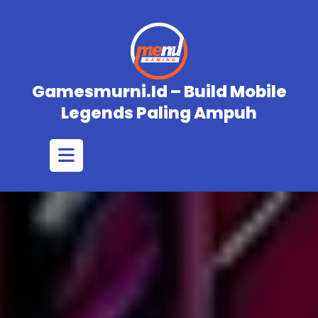
Skip
to
content
Gamesmurni.id – Build Mobile
Legends Paling Ampuh
Open
Button