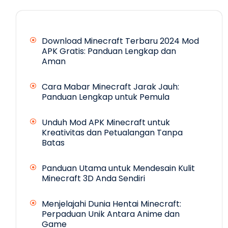
Download Minecraft Terbaru 2024 Mod
APK Gratis: Panduan Lengkap dan
Aman
Cara Mabar Minecraft Jarak Jauh:
Panduan Lengkap untuk Pemula
Unduh Mod APK Minecraft untuk
Kreativitas dan Petualangan Tanpa
Batas
Panduan Utama untuk Mendesain Kulit
Minecraft 3D Anda Sendiri
Menjelajahi Dunia Hentai Minecraft:
Perpaduan Unik Antara Anime dan
Game