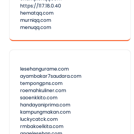
https://117.18.0.40
hematqq.com
murniqq.com
menuqq.com
lesehangurame.com
ayambakar7saudara.com
tempongpns.com
roemahkuliner.com
saoenkkito.com
handayaniprima.com
kampungmakan.com
luckycatck.com
rmbakoelkita.com
angelesehan.com