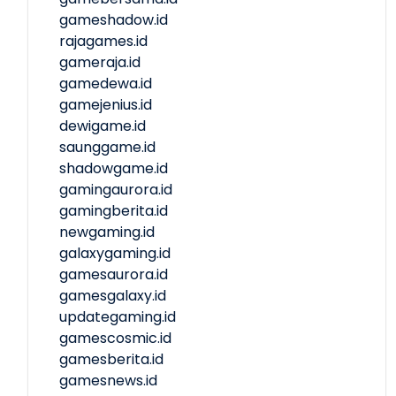
gameshadow.id
rajagames.id
gameraja.id
gamedewa.id
gamejenius.id
dewigame.id
saunggame.id
shadowgame.id
gamingaurora.id
gamingberita.id
newgaming.id
galaxygaming.id
gamesaurora.id
gamesgalaxy.id
updategaming.id
gamescosmic.id
gamesberita.id
gamesnews.id