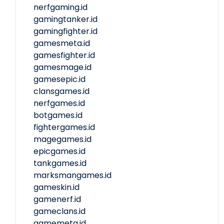
nerfgaming.id
gamingtanker.id
gamingfighter.id
gamesmeta.id
gamesfighter.id
gamesmage.id
gamesepic.id
clansgames.id
nerfgames.id
botgames.id
fightergames.id
magegames.id
epicgames.id
tankgames.id
marksmangames.id
gameskin.id
gamenerf.id
gameclans.id
gamemeta.id