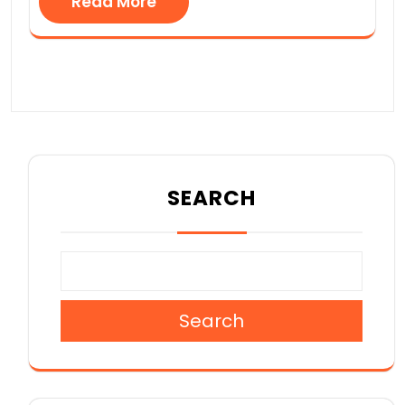
Read More
SEARCH
Search