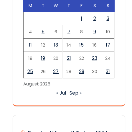
M
T
W
T
F
S
S
1
2
3
5
7
9
4
6
8
10
11
13
15
17
12
14
16
19
21
23
18
20
22
24
25
27
29
31
26
28
30
August 2025
« Jul
Sep »