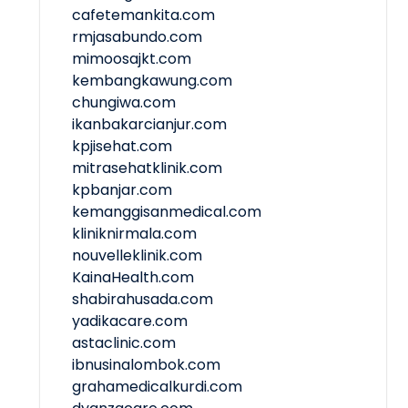
cafetemankita.com
rmjasabundo.com
mimoosajkt.com
kembangkawung.com
chungiwa.com
ikanbakarcianjur.com
kpjisehat.com
mitrasehatklinik.com
kpbanjar.com
kemanggisanmedical.com
kliniknirmala.com
nouvelleklinik.com
KainaHealth.com
shabirahusada.com
yadikacare.com
astaclinic.com
ibnusinalombok.com
grahamedicalkurdi.com