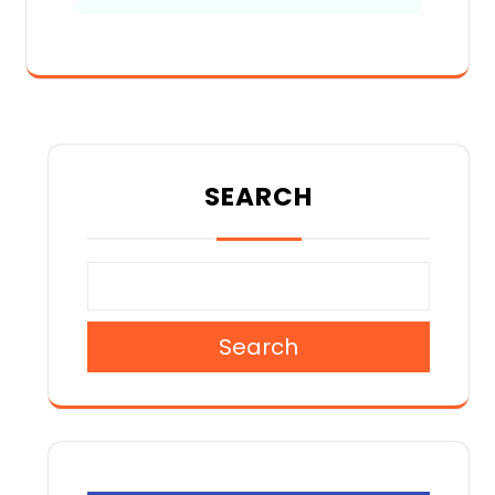
SEARCH
Search