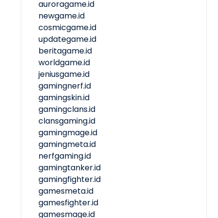
auroragame.id
newgame.id
cosmicgame.id
updategame.id
beritagame.id
worldgame.id
jeniusgame.id
gamingnerf.id
gamingskin.id
gamingclans.id
clansgaming.id
gamingmage.id
gamingmeta.id
nerfgaming.id
gamingtanker.id
gamingfighter.id
gamesmeta.id
gamesfighter.id
gamesmage.id