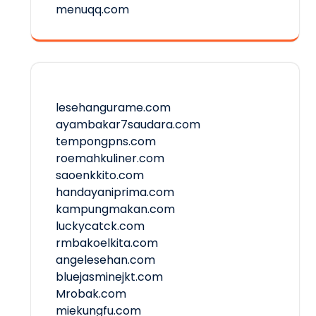
menuqq.com
lesehangurame.com
ayambakar7saudara.com
tempongpns.com
roemahkuliner.com
saoenkkito.com
handayaniprima.com
kampungmakan.com
luckycatck.com
rmbakoelkita.com
angelesehan.com
bluejasminejkt.com
Mrobak.com
miekungfu.com