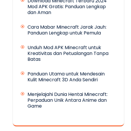
Download Minecraft Terbaru 2024
Mod APK Gratis: Panduan Lengkap
dan Aman
Cara Mabar Minecraft Jarak Jauh:
Panduan Lengkap untuk Pemula
Unduh Mod APK Minecraft untuk
Kreativitas dan Petualangan Tanpa
Batas
Panduan Utama untuk Mendesain
Kulit Minecraft 3D Anda Sendiri
Menjelajahi Dunia Hentai Minecraft:
Perpaduan Unik Antara Anime dan
Game