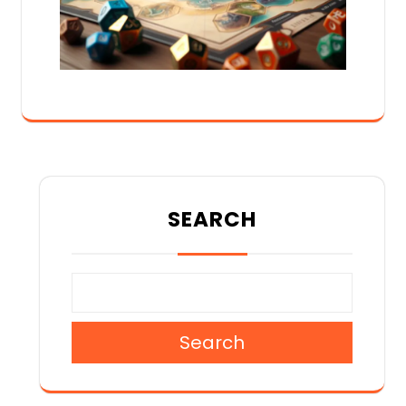
SEARCH
Search