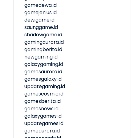
gamedewa.id
gamejenius.id
dewigame.id
saunggame.id
shadowgame.id
gamingaurora.id
gamingberita.id
newgaming.id
galaxygaming.id
gamesaurora.id
gamesgalaxy.id
updategaming.id
gamescosmic.id
gamesberita.id
gamesnews.id
galaxygames.id
updategames.id
gameaurora.id