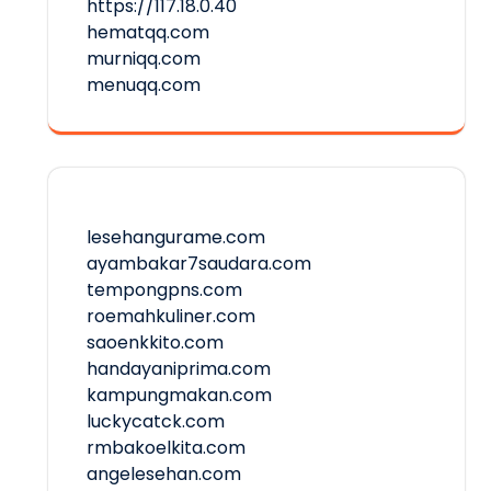
https://117.18.0.40
hematqq.com
murniqq.com
menuqq.com
lesehangurame.com
ayambakar7saudara.com
tempongpns.com
roemahkuliner.com
saoenkkito.com
handayaniprima.com
kampungmakan.com
luckycatck.com
rmbakoelkita.com
angelesehan.com